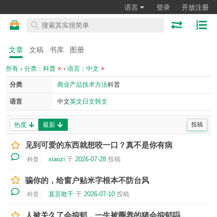
语言
登录
开放注册
文章
文稿
书库
图册
所有
›
分类：科普
×
›
语言：中文
×
分类
商业
产品
技术
方法
科普
语言
中文
英文
日文
韩文
热度
最新
投稿
见到可爱的东西就想咬一口？真不是你有病
xiaozi
于
2026-07-28
投稿
科普
骗你的，给窗户贴米字根本不防台风
直言敢干
于
2026-07-10
投稿
科普
人被关久了会抑郁，一生被圈养的猪会抑郁吗