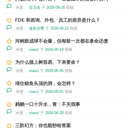
近卫连
于
2026-06-26
投稿
科普
FDE 和咨询、外包、员工的差异是什么？
迷彩沙鹰
于
2026-06-22
投稿
科普
河鲀鼓成球不会爆，但每鼓一次都在拿命还债
xiaozi
于
2026-05-19
投稿
科普
为什么猫上树容易、下来要命？
xiaozi
于
2026-05-05
投稿
科普
堵住鲸鱼头顶的洞，会怎样？
xiaozi
于
2026-05-01
投稿
科普
鹈鹕一口十升水，胃：不关我事
xiaozi
于
2026-04-28
投稿
科普
三阶幻方：你也能秒给答案