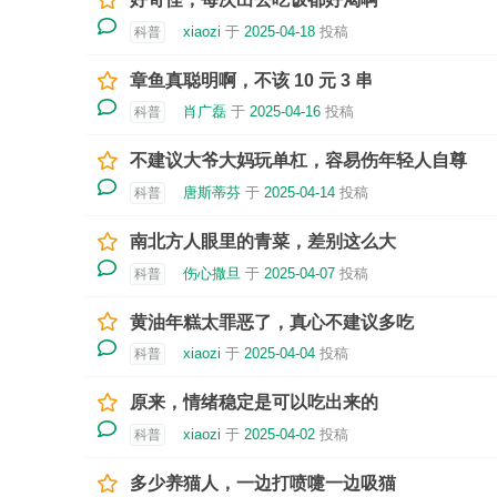
xiaozi
于
2025-04-18
投稿
科普
章鱼真聪明啊，不该 10 元 3 串
肖广磊
于
2025-04-16
投稿
科普
不建议大爷大妈玩单杠，容易伤年轻人自尊
唐斯蒂芬
于
2025-04-14
投稿
科普
南北方人眼里的青菜，差别这么大
伤心撒旦
于
2025-04-07
投稿
科普
黄油年糕太罪恶了，真心不建议多吃
xiaozi
于
2025-04-04
投稿
科普
原来，情绪稳定是可以吃出来的
xiaozi
于
2025-04-02
投稿
科普
多少养猫人，一边打喷嚏一边吸猫