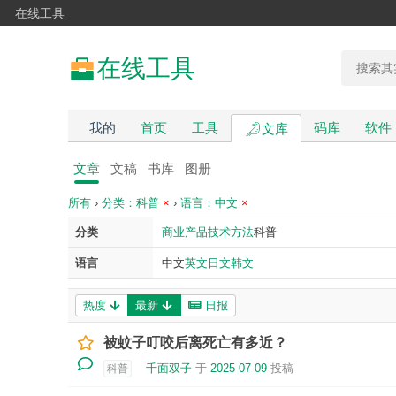
在线工具
在线工具
我的
首页
工具
码库
软件
文库
文章
文稿
书库
图册
所有
›
分类：科普
×
›
语言：中文
×
分类
商业
产品
技术
方法
科普
语言
中文
英文
日文
韩文
热度
最新
日报
被蚊子叮咬后离死亡有多近？
千面双子
于
2025-07-09
投稿
科普