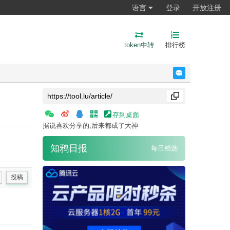
语言
登录
开放注册
token中转
排行榜
反馈
存到桌面
据说喜欢分享的,后来都成了大神
知鸦日报
每日精选
投稿