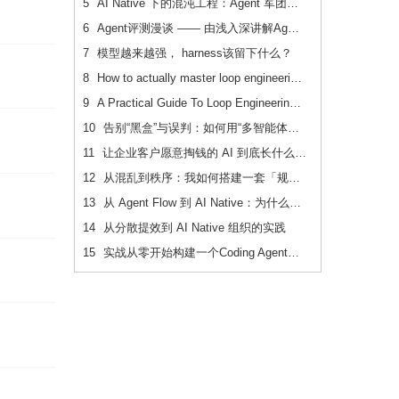
5
AI Native 下的混沌工程：Agent 军团如何重新定义系统韧性验证
6
Agent评测漫谈 —— 由浅入深讲解Agent评测
7
模型越来越强， harness该留下什么？
8
How to actually master loop engineering
9
A Practical Guide To Loop Engineering Without Yourself
10
告别“黑盒”与误判：如何用“多智能体对抗辩论”重构内容安全审核系统
11
让企业客户愿意掏钱的 AI 到底长什么样？
12
从混乱到秩序：我如何搭建一套「规范驱动」的 AI 协作开发体系
13
从 Agent Flow 到 AI Native：为什么通用 Agent 是“饮鸩止渴”
14
从分散提效到 AI Native 组织的实践
15
实战从零开始构建一个Coding Agent：Violin