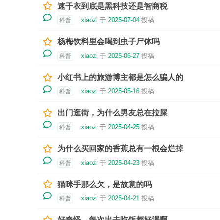
速干衣到底是黑科技还是智商税
xiaozi
于
2025-07-04
投稿
科普
杨梅饮料里会喝到虫子尸体吗
xiaozi
于
2025-06-27
投稿
科普
小红书上的旅游博主都是怎么骗人的
xiaozi
于
2025-05-16
投稿
科普
出门逛街，为什么男友总在拉屎
xiaozi
于
2025-04-25
投稿
科普
为什么买回家的香蕉总有一根会烂掉
xiaozi
于
2025-04-23
投稿
科普
猫咪手那么欠，是故意的吗
xiaozi
于
2025-04-21
投稿
科普
好奇怪，每次出去吃饭都好渴啊