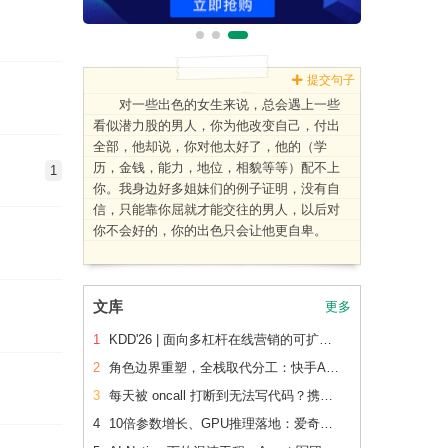
提交句子
对一些出色的女生来说，总会遇上一些
看似潜力股的男人，你为他改变自己，付出
全部，他却说，你对他太好了，他的（学
历，金钱，能力，地位，相貌等等）配不上
1
你。我身边好多姐妹们的例子证明，没有自
信，只能靠你屈就才能交往的男人，以后对
你不会好的，你的出色只会让他更自卑。
文库
更多
1
KDD'26 | 面向多杠杆在线营销的可扩展、可追踪联合 增量建模
2
角色边界重塑，全栈取代分工：快手AI生产力体系成形
3
每天被 oncall 打断到无法写代码？携程机票前端用这套方法把重复问题解决了2/3
4
10倍参数增长、GPU推理落地：爱奇艺广告CVR模型的升级之路