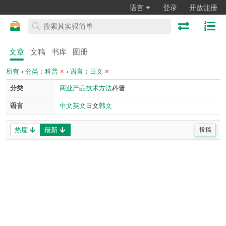
语言
登录
开放注册
文章
文稿
书库
图册
所有
›
分类：科普
×
›
语言：日文
×
分类
商业
产品
技术
方法
科普
语言
中文
英文
日文
韩文
热度
最新
投稿