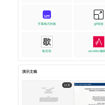
字幕格式转换
gif缩放
歇后语
asciidoc
演示文稿
13 页