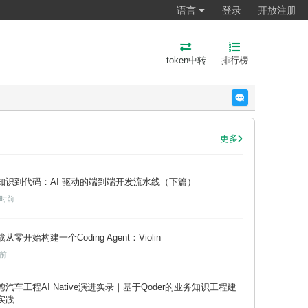
语言
登录
开放注册
token中转
排行榜
反馈
更多
知识到代码：AI 驱动的端到端开发流水线（下篇）
小时前
从零开始构建一个Coding Agent：Violin
天前
德汽车工程AI Native演进实录｜基于Qoder的业务知识工程建
实践