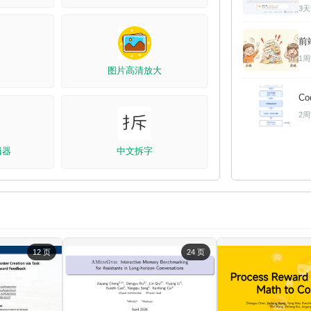
3
前
1
图片高清放大
C
2
编辑器
中文拆字
12 页
24 页