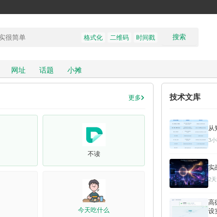
搜索
格式化
二维码
时间戳
网址
话题
小摊
技术文库
更多
从
3
不读
实战
2
高
今天吃什么
设