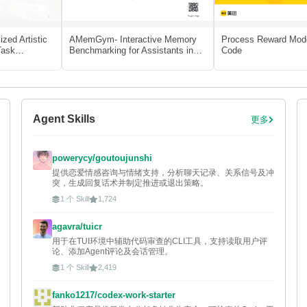
zed Artistic
AMemGym- Interactive Memory
Process Reward Mode
Task
Benchmarking for Assistants in
Code
ied Reward
Long-horizon Conversations
Agent Skills
更多
powerycy/goutoujunshi
提供恋爱情感咨询与情绪支持，分析聊天记录、关系信号及冲
突，生成回复话术并制定推进或退出策略。
1 个 Skill
1,724
agavra/tuicr
用于在TUI环境中辅助代码审查的CLI工具，支持读取用户评
论、添加Agent评论及会话管理。
1 个 Skill
2,419
fanko1217/codex-work-starter