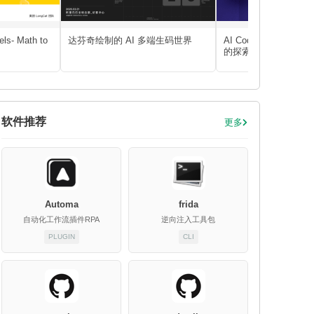
ls- Math to
达芬奇绘制的 AI 多端生码世界
AI Coding 在蚂蚁
的探索
软件推荐
更多
Automa
frida
自动化工作流插件RPA
逆向注入工具包
PLUGIN
CLI