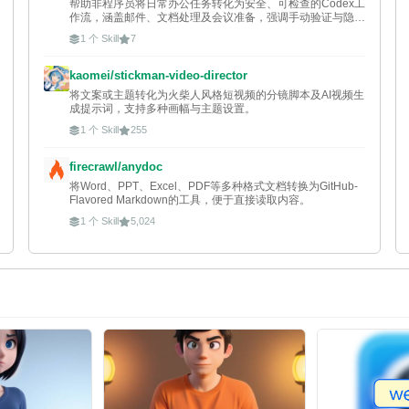
帮助非程序员将日常办公任务转化为安全、可检查的Codex工
作流，涵盖邮件、文档处理及会议准备，强调手动验证与隐私
保护。
1 个 Skill
7
kaomei/stickman-video-director
将文案或主题转化为火柴人风格短视频的分镜脚本及AI视频生
成提示词，支持多种画幅与主题设置。
1 个 Skill
255
firecrawl/anydoc
将Word、PPT、Excel、PDF等多种格式文档转换为GitHub-
Flavored Markdown的工具，便于直接读取内容。
1 个 Skill
5,024