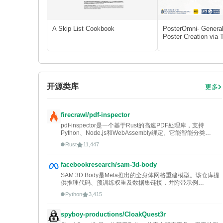
A Skip List Cookbook
PosterOmni- Generali
Poster Creation via 
Distillation and Unif
Feedback
开源类库
更多
firecrawl/pdf-inspector
pdf-inspector是一个基于Rust的高速PDF处理库，支持
Python、Node.js和WebAssembly绑定。它能智能分类
PDF（文本/扫描），进行位置感知的文本提取并转换为
Rust
11,447
Markdown，无需OCR即可快速处理，适用于需要高效本地解
析PDF的场景。
facebookresearch/sam-3d-body
SAM 3D Body是Meta推出的全身体网格重建模型。该仓库提
供推理代码、预训练权重及数据集链接，并附带示例
Notebook，帮助用户实现鲁棒的3D人体姿态与网格恢复，适
Python
3,415
用于计算机视觉研究与应用开发。
spyboy-productions/CloakQuest3r