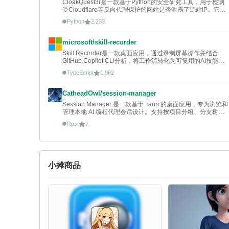
CloakQuest3r是一款基于Python的安全研究工具，用于检测
受Cloudflare等反向代理保护的网站是否泄露了源站IP。它通
过分析流量或配置帮助安全研究人员识别潜在的攻击面，适用
Python
2,233
于渗透测试和资产发现场景。
microsoft/skill-recorder
Skill Recorder是一款桌面应用，通过录制屏幕操作并结合
GitHub Copilot CLI分析，将工作流转化为可复用的AI技能或
自动化脚本。它支持生成SKILL.md或定时任务，帮助开发者
TypeScript
1,962
快速构建Microsoft Scout等平台的Agent能力，提升工作效
率。
CatheadOwl/session-manager
Session Manager 是一款基于 Tauri 的桌面应用，专为浏览和
管理本地 AI 编程代理会话设计。支持按项目分组、分支树视
图、全文搜索及消息内检索，帮助用户高效整理和清理对话日
Rust
7
志。
小摊商品