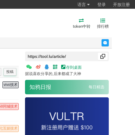
语言
登录
开放注册
token中转
排行榜
反馈
存到桌面
投稿
据说喜欢分享的,后来都成了大神
vivo技术
知鸦日报
每日精选
58同城技术
七互娱技术