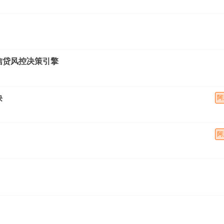
信贷风控决策引擎
诀
阿
阿