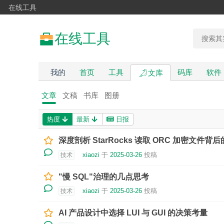
在线工具
在线工具
我的
首页
工具
码库
软件
文库
文章
文稿
书库
图册
热度
最新
日报
深度剖析 StarRocks 读取 ORC 加密文件背
xiaozi
于
2025-03-26
投稿
技术
"慢 SQL"治理的几点思考
xiaozi
于
2025-03-26
投稿
技术
AI 产品设计中选择 LUI 与 GUI 的决策考量