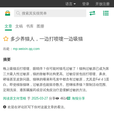
语言
登录
开放注册
文章
文稿
书库
图册
多少养猫人，一边打喷嚏一边吸猫
出处：
mp.weixin.qq.com
摘要
晚上吸猫后打喷嚏、眼睛痒？你可能对猫毛过敏了！猫狗过敏原已成为第
三大吸入性过敏原，猫的致敏率比狗更高。过敏症状包括打喷嚏、鼻炎、
哮喘甚至皮肤问题。猫咪的唾液和毛发中都含有过敏原，尤其是Fel d 1蛋
白。即使移除猫咪，过敏原也能留存数月。想继续养猫？限制活动范围、
定期洗澡、遵医嘱服药或尝试免疫治疗是缓解过敏的方法。
阅读原文
何雪根
于
2025-03-27
分享
4614
海报分享
欢迎在评论区写下你对这篇文章的看法。