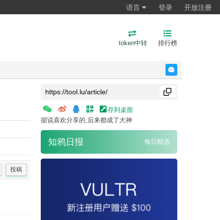
语言
登录
开放注册
token中转
排行榜
反馈
存到桌面
据说喜欢分享的,后来都成了大神
知鸦日报
每日精选
投稿