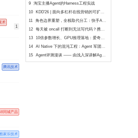
9
淘宝主播Agent的Harness工程实战
10
KDD'26 | 面向多杠杆在线营销的可扩展、可追踪联合 增量建模
11
角色边界重塑，全栈取代分工：快手AI生产力体系成形
技术
1
12
每天被 oncall 打断到无法写代码？携程机票前端用这套方法把重复问题解决了2/3
13
10倍参数增长、GPU推理落地：爱奇艺广告CVR模型的升级之路
14
AI Native 下的混沌工程：Agent 军团如何重新定义系统韧性验证
15
Agent评测漫谈 —— 由浅入深讲解Agent评测
腾讯技术
58同城产品
酷家乐技术