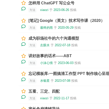
怎样用 ChatGPT 写公众号
xiaozi
于
2023-06-26
投稿
方法
[笔记] Google（英文）技术写作课（2020）
最终的雨
于
2020-05-29
投稿
方法
成为职场社牛的六个沟通模型
左眼水
于
2022-07-18
投稿
方法
讲好故事的话术——ABT
小沫心情
于
2023-06-03
投稿
方法
忘记模板库-一图搞清工作型 PPT 制作核心呈
水银星
于
2023-07-08
投稿
方法
五看、三定、四配
xiaozi
于
2022-11-17
投稿
方法
家长免崩溃辅导法