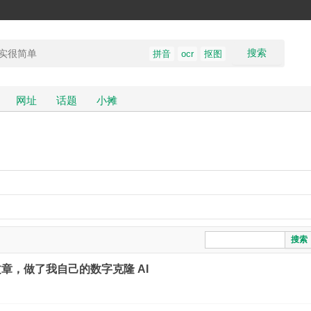
搜索
拼音
ocr
抠图
网址
话题
小摊
搜索
客文章，做了我自己的数字克隆 AI