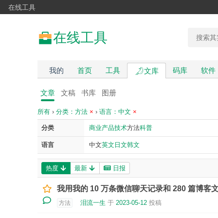
在线工具
在线工具
我的
首页
工具
码库
软件
文库
文章
文稿
书库
图册
所有
›
分类：方法
×
›
语言：中文
×
分类
商业
产品
技术
方法
科普
语言
中文
英文
日文
韩文
热度
最新
日报
我用我的 10 万条微信聊天记录和 280 篇博
泪流一生
于
2023-05-12
投稿
方法