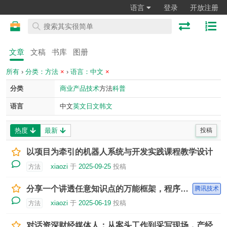
语言
登录
开放注册
文章
文稿
书库
图册
所有
›
分类：方法
×
›
语言：中文
×
分类
商业
产品
技术
方法
科普
语言
中文
英文
日文
韩文
热度
最新
投稿
以项目为牵引的机器人系统与开发实践课程教学设计
xiaozi
于
2025-09-25
投稿
方法
分享一个讲透任意知识点的万能框架，程序员提升个人技术影响力必备！
腾讯技术
xiaozi
于
2025-06-19
投稿
方法
对话资深财经媒体人：从案头工作到采写现场，产经报道如何定位问题关键点？