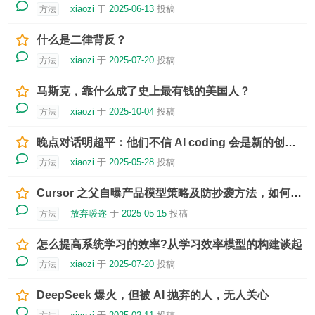
xiaozi
于
2025-06-13
投稿
方法
什么是二律背反？
xiaozi
于
2025-07-20
投稿
方法
马斯克，靠什么成了史上最有钱的美国人？
xiaozi
于
2025-10-04
投稿
方法
晚点对话明超平：他们不信 AI coding 会是新的创作方式，我很开心
xiaozi
于
2025-05-28
投稿
方法
Cursor 之父自曝产品模型策略及防抄袭方法，如何招聘世界级顶尖人才？面试安排两整天的上班任务，万字访谈还原 Cursor 出圈历程
放弃嗳迩
于
2025-05-15
投稿
方法
怎么提高系统学习的效率?从学习效率模型的构建谈起
xiaozi
于
2025-07-20
投稿
方法
DeepSeek 爆火，但被 AI 抛弃的人，无人关心