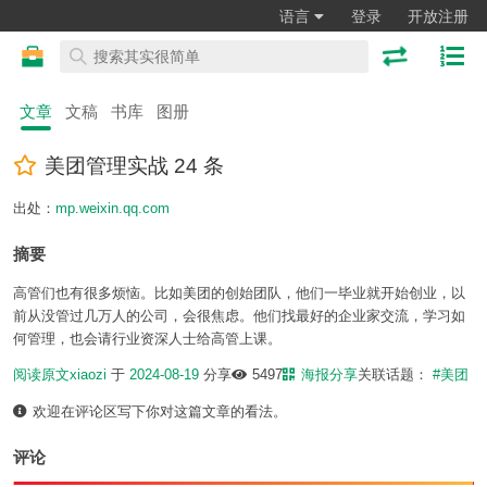
语言
登录
开放注册
文章
文稿
书库
图册
美团管理实战 24 条
出处：
mp.weixin.qq.com
摘要
高管们也有很多烦恼。比如美团的创始团队，他们一毕业就开始创业，以
前从没管过几万人的公司，会很焦虑。他们找最好的企业家交流，学习如
何管理，也会请行业资深人士给高管上课。
阅读原文
xiaozi
于
2024-08-19
分享
5497
海报分享
关联话题：
#美团
欢迎在评论区写下你对这篇文章的看法。
评论