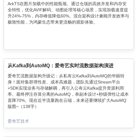
ArkTS在图片加载中的性能瓶颈。通过仓颉的高效并发和内存安
全特性，优化AVIF解码、动图处理等核心场景，实现加载速度提
升24%-75%，内存峰值降低60%。混合架构设计兼顾开发效率与
极致性能，为鸿蒙生态带来更流畅的观影体验。
从Kafka到AutoMQ：爱奇艺实时流数据架构演进
爱奇艺流数据架构升级记：从私有云Kafka到AutoMQ的华丽转
身！面对集群弹性差、成本高难题，团队先通过Stream平台
+SDK实现业务与存储解耦，再引入公有云Kafka提升资源利用
率。最终押注存算分离的AutoMQ，单副本设计+秒级弹性让成本
直降70%。现在近半流量跑在云端，未来还要继续扩大AutoMQ
版图~（138字）
爱奇艺技术