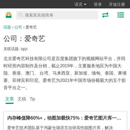
语言
登录
开放注册
话题
›
公司
› 爱奇艺
公司：爱奇艺
关联话题: iqiyi
北京爱奇艺科技有限公司是百度集团旗下的视频网站平台，并同
时经营内容制作及分销，截止2019年，主要服务地区为中国大
陆、香港、澳门、 台湾、马来西亚、新加坡、缅甸、泰国、柬埔
寨、菲律宾和印尼。爱奇艺为2021年中国市场份额最大的五个影
音平台之一。
文章
文稿
Tip
内存峰值降60%+，动图加载快75%：爱奇艺图片库一次从'能用'到'极致'的跨越
爱奇艺技术团队基于鸿蒙仓颉语言自研高性能图片库，解决