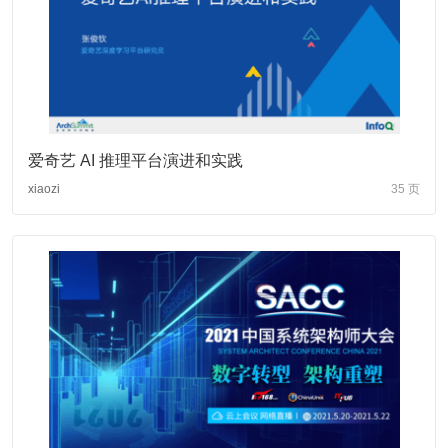
爱奇艺 AI 推理平台演进和实践
xiaozi
35 页