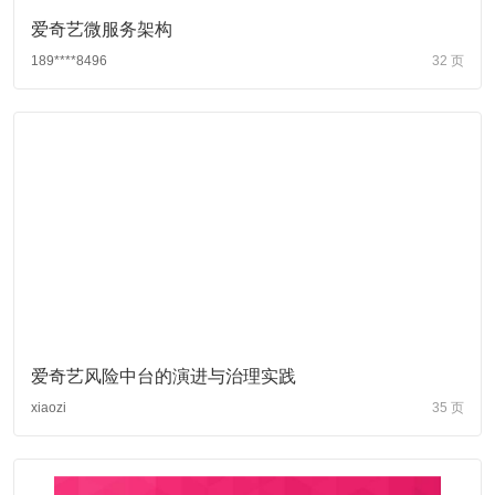
爱奇艺微服务架构
189****8496
32 页
爱奇艺风险中台的演进与治理实践
xiaozi
35 页