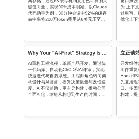
离存储，通过KV缓存机制复用已计算的关
窗口虽强
键值向量，实现90%成本削减。以Claude
为"上下
代码助手为例，30分钟会话中92%的缓存
过重写、
命中率将200万token费用从6美元压至
优化上下
1.15美元。核心法则：保持前缀哈希稳定
避免冗余
（不改工具/模型），动态内容严格后置，
使用时需
像处理CPU缓存一样设计提示词架构。
连续任务
Why Your “AI-First” Strategy Is Probably Wrong
AI重构工程流程，革新产品开发。通过统
开发组件复
一代码库、自动化CI/CD和AI评审，实现
组件重复创
快速迭代与自愈系统。工程师角色转向架
Hook和
构设计与AI监督，提升决策质量与反馈速
先复用现
度。AI不仅辅助，更主导构建，推动公司
口、多因
全面AI化，缩短从构想到生产的时间，提
构建，提
升产品质量与用户参与度。
在清晰流
增强工程