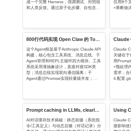
成一个完整 Harness，强调测试、对照组
仅用8个
和人类反馈。通过原子化步骤、自包含工
+果断做
作空间和渐进式披露，Harness 确保 AI
来陌生领
在复杂任务中产出稳定、可检查的结果，
明脑瓜~
而非依赖运气。
800行代码实现 Open Claw 的 Tool、消息总线、子Agent管理架构
这个Agent框架基于Anthropic Claude API
Claude
构建，核心包含工具系统、消息总线、子
关键在于优
Agent管理和REPL主循环四大模块。工具
用Promp
系统采用薄抽象设计，直接对接SDK类
+预处理
型；消息总线实现双向通信隔离；子
需求，合理使
Agent通过Promise实现轻量级并发；
4.配置.g
REPL主循环采用互斥锁保证线程安全。
余文件。记
整体架构简洁可控，强调工程确定性和可
话要精简
调试性，适合作为扩展AI能力的基础设
背后藏着
施。
Prompt caching in LLMs, clearly explained
AI对话缓存技术揭秘：静态前缀（系统指
Claud
令/工具定义）与动态后缀（对话记录）分
接影响使