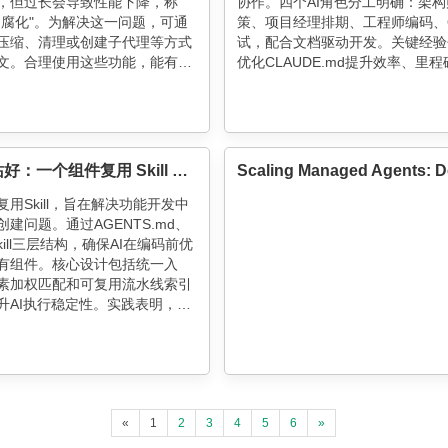
，但过长会导致性能下降，称
协作。四个AI角色分工明确：架构
文腐化"。为解决这一问题，可通
策、项目经理排期、工程师编码、
压缩、清理或创建子代理等方式
试，配合文档驱动开发。关键经验
文。合理使用这些功能，能有效
优化CLAUDE.md提升效率、里
信息干扰，提升任务执行效率。
重启Agent、精简Memory系统
根据任务特点选择合适策略，如
验证。最终产出11个crate、3.1
保持会话，新任务则清理重启。
码，验证了AI在大型工程项目的实
值。
立正请站好：一个组件复用 Skill 的工程化实践
用Skill，旨在解决功能开发中
建问题。通过AGENTS.md、
Skill三层结构，确保AI在编码前优
有组件。核心设计包括统一入
素加权匹配和可复用流水线索引
升AI执行稳定性。实践表明，AI
程中表现更佳，减少即兴发挥，
纪律。
«
1
2
3
4
5
6
»