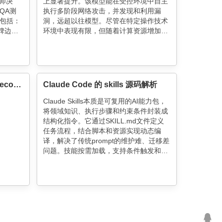
师决
上显著提升。该模型能在受控环境中自主
QA测
执行多阶段网络攻击，并发现和利用漏
包括：
洞，远超以往模型。尽管在特定操作技术
程碑边界
环境中表现有限，但随着计算资源增加，
、严格测试
其性能有望进一步提升。未来网络安全评
万行代
估需模拟更复杂的防御环境，以应对日益
用价
增强的AI能力。
Scaling Managed Agents: Decoupling the brain from the hands
Claude Code 的 skills 源码解析
Claude Skills本质是可复用的AI能力包，
将领域知识、执行步骤和约束条件封装成
结构化指令。它通过SKILL.md文件定义
任务流程，结合脚本和资源实现动态编
译，解决了传统prompt的维护难、迁移差
问题。技能按需加载，支持条件触发和权
限控制，但缺乏组合声明和版本管理。核
心价值在于标准化人机协作，降低输出随
机性，而非单纯追求自动化效率。