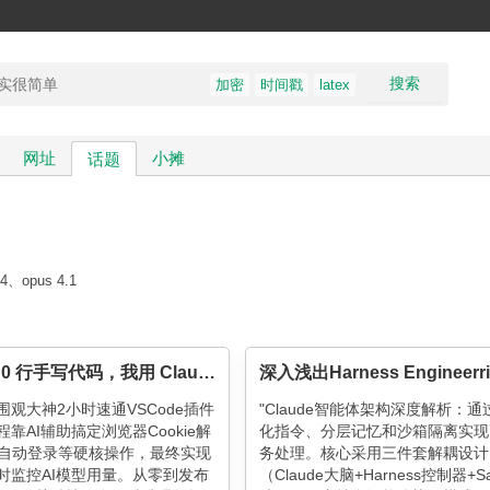
搜索
加密
时间戳
latex
网址
小摊
话题
4、opus 4.1
2 小时，0 行手写代码，我用 Claude 做了一个生产级 VSCode 插件
围观大神2小时速通VSCode插件
"Claude智能体架构深度解析：通
靠AI辅助搞定浏览器Cookie解
化指令、分层记忆和沙箱隔离实现
O自动登录等硬核操作，最终实现
务处理。核心采用三件套解耦设计
时监控AI模型用量。从零到发布
（Claude大脑+Harness控制器+Sa