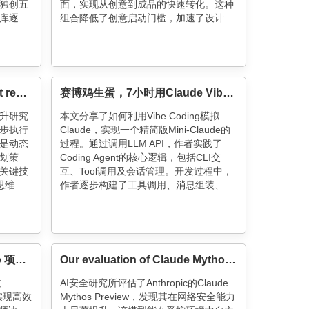
独创五
面，实现从创意到成品的快速转化。这种
库逐级
组合降低了创意启动门槛，加速了设计流
保证安
程，为设计师和产品经理提供了更高效的
。智能
解决方案。
用户建
"
How we built our multi-agent research system
赛博鸡生蛋，7小时用Claude Vibe Coding一个Mini-Claude
升研究
本文分享了如何利用Vibe Coding模拟
步执行
Claude，实现一个精简版Mini-Claude的
心是动态
过程。通过调用LLM API，作者实践了
划策
Coding Agent的核心逻辑，包括CLI交
关键技
互、Tool调用及会话管理。开发过程中，
思维，
作者逐步构建了工具调用、消息组装、
配任
CLI界面等功能，并最终实现了Mini-
系统消
Claude的闭环操作流程。代码与详细解读
查询效果
已开源，适合对Coding Agent底层逻辑感
事会数
兴趣的开发者参考。
确保长
用 Claude Code 将三万行 Go 项目移植到 Rust：Agent Team 实践与 Harness 效率优化
Our evaluation of Claude Mythos Preview’s cyber capabilities
过
AI安全研究所评估了Anthropic的Claude
机制实现高效
Mythos Preview，发现其在网络安全能力