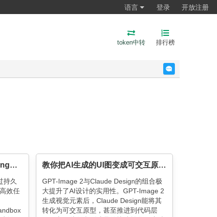
语言
登录
开放注册
token中转
排行榜
反馈
深入浅出Harness Engineerring之核心模式与理念
教你把AI生成的UI图变成可交互原型！GPT-Image-2加Claude Design顶级组合，设计师越级玩法来了
过持久
GPT-Image 2与Claude Design的组合极
高效任
大提升了AI设计的实用性。GPT-Image 2
生成视觉元素后，Claude Design能将其
ndbox
转化为可交互原型，甚至推进到代码层