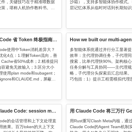
文件，关键技巧在于精准喂数据
沙箱），支持多智能体协作模式。
决策，堪称人机协作教科书。原
层记忆体系从临时对话到长期知识
域不可怕，缺的只是会提问的聪
沉淀，配合风险分级工具管理，在
全性的同时提升60-90%响应速度
体具备持续进化能力，通过辩证式
模实现越用越懂你的个性化服务。
Claude Code 省 Token 终极指南：同样干活，3k 和 30k 的差距藏在这些细节里
 Code使用中Token消耗差异大？
多智能体系统通过并行分工显著提
化4点：1.理解Token流向，善
效率：主代理协调任务，子代理同
t Cache省50%成本；2.精准提问
搜索，比单代理快90%。架构核
内容避免无效输入；3.区分大小
任务分解与工具协同——主代理规
用plan mode和subagent；
略，子代理分头探索后汇总结果。
itignore和CLAUDE.md，屏蔽冗
巧包括：1）提示工程需模拟代理
住，/compact别滥用，多轮对
明确分工；2）工具设计要精准匹
，基础设施要"瘦身"。账单数字
务；3）采用广度优先搜索策略。
你的工程习惯！
耗15倍于聊天的算力，但对复杂
显著，如准确抓取标普500公司董
据。错误处理采用断点续查机制，
Using Claude Code: session management and 1M context
时任务稳定性。
e Code的会话管理和上下文处理直
用Rust重写Clash Meta内核，通
用效果。百万token的大上下文
Claude Code的Agent Team