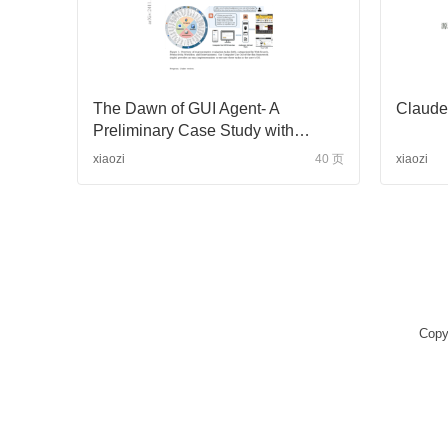
The Dawn of GUI Agent- A
Cla
Preliminary Case Study with
Claude 3.5 Computer Use
xiaozi
40 页
xiaozi
Copy