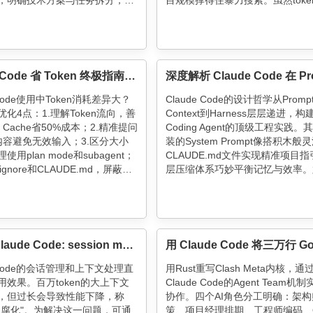
，明确技术方案与任务拆分，借
目规模撑得住暴力搜索。虽然toke
ent并行生成前后端代码。采用三
较高，但通过子Agent隔离、历史
策略（Mock测试、后端构建、
优化仍具实用性。这波技术迭代证
升效率，同时警惕SDD未明示的
定场景下，简单直接的方案可能比
。该方法可显著提升代码采纳
构更高效。
50%+开发耗时。
Claude Code 省 Token 终极指南：同样干活，3k 和 30k 的差距藏在这些细节里
 Code使用中Token消耗差异大？
Claude Code的设计哲学从Promp
化4点：1.理解Token流向，善
Context到Harness层层递进，构
t Cache省50%成本；2.精准提问
Coding Agent的顶级工程实践。
内容避免无效输入；3.区分大小
装的System Prompt像搭积木般
用plan mode和subagent；
CLAUDE.md文件实现精准项目
itignore和CLAUDE.md，屏蔽冗
层压缩体系巧妙平衡记忆与效率。
住，/compact别滥用，多轮对
置Agent各司其职，Verification A
，基础设施要"瘦身"。账单数字
称代码质检官。精细的权限控制与
你的工程习惯！
离筑起安全防线，而异步生成器架
任务稳如磐石。彩蛋功能更展现Anth
的工程浪漫，将严谨与趣味完美融
Using Claude Code: session management and 1M context
e Code的会话管理和上下文处理直
用Rust重写Clash Meta内核，通
用效果。百万token的大上下文
Claude Code的Agent Team
，但过长会导致性能下降，称
协作。四个AI角色分工明确：架构
文腐化"。为解决这一问题，可通
策、项目经理排期、工程师编码、