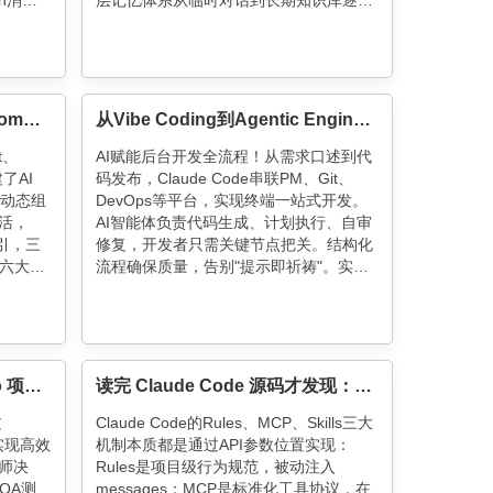
n消耗
层记忆体系从临时对话到长期知识库逐级
压缩等
沉淀，配合风险分级工具管理，在保证安
明：特
全性的同时提升60-90%响应速度。智能
复杂架
体具备持续进化能力，通过辩证式用户建
模实现越用越懂你的个性化服务。"
深度解析 Claude Code 在 Prompt / Context / Harness 的设计与实践
从Vibe Coding到Agentic Engineering：重构后台开发全流程
t、
AI赋能后台开发全流程！从需求口述到代
建了AI
码发布，Claude Code串联PM、Git、
其动态组
DevOps等平台，实现终端一站式开发。
灵活，
AI智能体负责代码生成、计划执行、自审
指引，三
修复，开发者只需关键节点把关。结构化
六大内
流程确保质量，告别"提示即祈祷"。实践
gent堪
显示，10分钟完成4个并行开发任务，MR
沙箱隔
描述自动生成，评审意见精准定位修复。
构让长
Agentic Engineering让AI成为高效执行
ropic
者，开发者变身流程编排者。
合。
用 Claude Code 将三万行 Go 项目移植到 Rust：Agent Team 实践与 Harness 效率优化
读完 Claude Code 源码才发现：Skills、MCP、Rules 的区别，远没有你想的那么大
过
Claude Code的Rules、MCP、Skills三大
机制实现高效
机制本质都是通过API参数位置实现：
师决
Rules是项目级行为规范，被动注入
QA测
messages；MCP是标准化工具协议，在