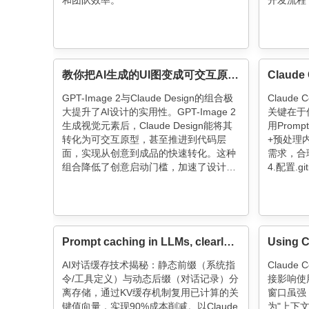
和团队效率。
开发流程
助多Ag
阶段验证
联调）提
隐性功能
率，降低
教你把AI生成的UI图变成可交互原型！GPT-Image-2加Claude Design顶级组合，设计师越级玩法来了
GPT-Image 2与Claude Design的组合极
Claude
大提升了AI设计的实用性。GPT-Image 2
关键在于优
生成视觉元素后，Claude Design能将其
用Promp
转化为可交互原型，甚至推进到代码层
+预处理
面，实现从创意到成品的快速转化。这种
需求，合理使
组合降低了创意启动门槛，加速了设计流
4.配置.g
程，为设计师和产品经理提供了更高效的
余文件。记
解决方案。
话要精简
背后藏着
Prompt caching in LLMs, clearly explained
AI对话缓存技术揭秘：静态前缀（系统指
Claud
令/工具定义）与动态后缀（对话记录）分
接影响使
离存储，通过KV缓存机制复用已计算的关
窗口虽强
键值向量，实现90%成本削减。以Claude
为"上下