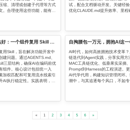
压缩、清理或创建子代理等方式
试，配合文档驱动开发。关键经验
文。合理使用这些功能，能有效
优化CLAUDE.md提升效率、里
信息干扰，提升任务执行效率。
重启Agent、精简Memory系统
根据任务特点选择合适策略，如
验证。最终产出11个crate、3.1
保持会话，新任务则清理重启。
码，验证了AI在大型工程项目的实
值。
立正请站好：一个组件复用 Skill 的工程化实践
用Skill，旨在解决功能开发中
AI时代，如何高效拥抱技术变革
建问题。通过AGENTS.md、
链迭代到Agent实践，分享实用方
Skill三层结构，确保AI在编码前优
MAC工具链优化、低垂果实采摘
有组件。核心设计包括统一入
Prompt到Harness的工程演进。
素加权匹配和可复用流水线索引
AI代学代用，构建知识管理闭环
升AI执行稳定性。实践表明，AI
潮中，与其追逐每个风口，不如专
程中表现更佳，减少即兴发挥，
淀的实践。与AI做朋友，在动态
纪律。
到自己的节奏。
«
1
2
3
4
5
6
»