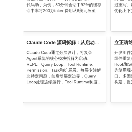
代码助手为例，30分钟会话中92%的缓存
过重写、
命中率将200万token费用从6美元压至
优化上下
1.15美元。核心法则：保持前缀哈希稳定
避免冗余
（不改工具/模型），动态内容严格后置，
使用时需
像处理CPU缓存一样设计提示词架构。
连续任务
Claude Code 源码拆解：从启动到多 Agent 扩展层
Claude Code通过分层设计，将复杂
开发组件复
Agent系统的核心模块拆解为启动、
组件重复创
REPL、Query Loop、Tool Runtime、
Hook和
Permission、Task和扩展层。每层专注解
先复用现
决特定问题，如启动层定边界，Query
口、多因
Loop处理连续运行，Tool Runtime制度化
构建，提
工具调用，Permission构建可解释执行
在清晰流
链。系统复杂度被合理分配，确保Agent
增强工程
稳定扩展与运行。