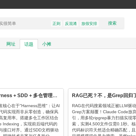
搜索
正则
反混淆
放假安排
网址
小摊
话题
基于 Harness + SDD + 多仓管理模式的 AI 全栈开发实践
RAG已死？不，是Grep回归
发核心在于"Harness思维"：让AI
RAG在代码搜索领域正被LLM驱
代码实现而非从零创造，确保风
Grep方案颠覆！Claude Code
高复用率。搭建多仓工作区结合
引，用多轮ripgrep暴力扫描实现
se Indexing，实现前后端代码的
索，实测4,500文件仅需0.1秒。
与接口对齐。通过SDD文档驱动
代码标识符天然适合精确匹配，且