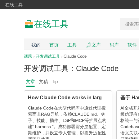
在线工具
在线工具
我的
首页
工具
文库
码库
软件
话题
›
开发调试工具
› Claude Code
开发调试工具：Claude Code
文章
文稿
Tip
How Claude Code works in large codebases: Best practices and where to start
Claude Code在大型代码库中通过代理搜
AI全栈开
索而非RAG导航，依赖CLAUDE.md、钩
模仿现有
子、技能、插件、LSP和MCP等扩展点构
格统一与
建“ harness ”。成功部署需分层配置、定
Codeba
期维护，并设立专人管理，以提升适配性
语义关联