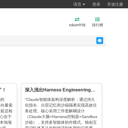
语言
登录
开放注册
token中转
排行榜
反馈
了！
深入浅出Harness Engineerring之核心模式与理念
动的
"Claude智能体架构深度解析：通过持久
放弃向量索
化指令、分层记忆和沙箱隔离实现高效任
零延迟检
务处理。核心采用三件套解耦设计
核心在于
（Claude大脑+Harness控制器+Sandbox
本地项
沙箱），支持多智能体协作模式。独创五