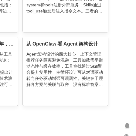
包括：
system和tools注册外部服务；Skills通过
程碑边界
tool_use触发后注入指令文本。三者的核
、严格测试
心区别在于信息在请求中的位置，而非功
万行代
能本身。MCP适合需要状态管理的场景，
用价
Skills依赖提示词质量，Rules则适合长期
生效的规范。源码揭示这些概念远没有宣
传的玄乎，底层都是对API参数的灵活运
自掏腰包一万元，拥抱AI这一年，我的工具、实践和思考
从 OpenClaw 看 Agent 架构设计
用。
？从工具
Agent架构设计的四大核心：上下文管理
法论：
推荐任务隔离避免混杂，工具加载需平衡
、
动态性与缓存效率，工具查找通过Skill聚
更提出让
合提升复用性，主循环设计可从对话驱动
。技术浪
转向任务驱动增强可观测性。关键在于理
注可沉
解各方案的关联与取舍，没有标准答案，
平衡中找
只有场景适配。