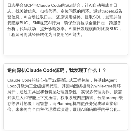
日志平台MCP与Claude Code的Skill结合，让AI自动完成查日
志、找关键信息、扫描代码、定位问题的闭环。通过traceId或告
警信息，AI自动拉取日志、还原调用链路、提取SQL，发现并修
复隐蔽BUG。Skill规范AI行为，确保分页拉取全量日志，跨服务
分析，代码联动，提升诊断效率。AI擅长发现横向对比类BUG，
工程师可将其经验转化为可复用的AI能力。
逆向深扒Claude Code源码，我发现了什么！？
Claude Code的核心在于12层渐进式工程包装，将基础Agent
Loop升级为工业级编码代理。其架构围绕极简的while-true循环
展开，通过工具层和包装层处理复杂性，实现多代理协作、按需
知识注入和智能上下文压缩。权限系统四层防御、分层prompt缓
存等设计彰显工程智慧，而Planning机制使任务完成率直接翻
倍。未来将向全自主代理模式演进，展现AI编码助手的平台化潜
力。