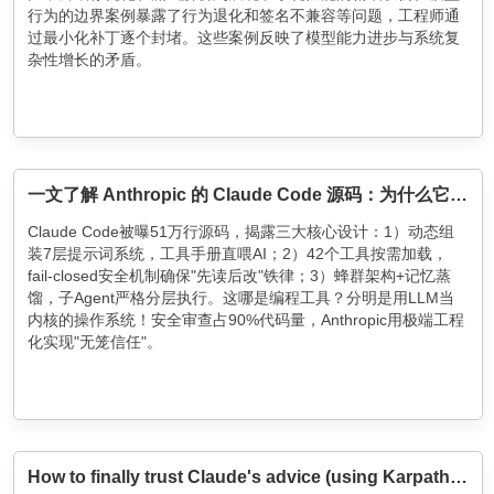
行为的边界案例暴露了行为退化和签名不兼容等问题，工程师通
过最小化补丁逐个封堵。这些案例反映了模型能力进步与系统复
杂性增长的矛盾。
一文了解 Anthropic 的 Claude Code 源码：为什么它就是比别人好用？
Claude Code被曝51万行源码，揭露三大核心设计：1）动态组
装7层提示词系统，工具手册直喂AI；2）42个工具按需加载，
fail-closed安全机制确保"先读后改"铁律；3）蜂群架构+记忆蒸
馏，子Agent严格分层执行。这哪是编程工具？分明是用LLM当
内核的操作系统！安全审查占90%代码量，Anthropic用极端工程
化实现"无笼信任"。
How to finally trust Claude's advice (using Karpathy's LLM Council method)