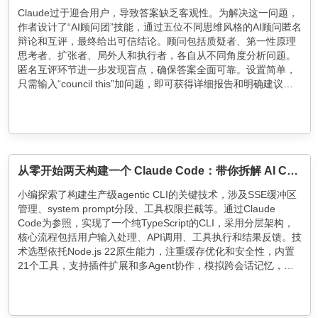
Claude过于迎合用户，导致答案缺乏客观性。为解决这一问题，
作者设计了“AI顾问团”技能，通过五位不同思维风格的AI顾问匿名
辩论和互评，最终给出可信结论。顾问包括质疑者、第一性原理
思考者、扩张者、局外人和执行者，各自从不同角度分析问题。
匿名互评环节进一步发现盲点，确保答案全面可靠。设置简单，
只需输入“council this”加问题，即可获得详细报告和明确建议，
帮助用户做出更明智决策。
从零开始两天构建一个 Claude Code：带你拆解 AI CLI 的每一层
小编探索了构建生产级agentic CLI的关键技术，涉及SSE缓冲区
管理、system prompt分段、工具权限拦截等。通过Claude
Code为参照，实现了一个纯TypeScript的CLI，采用分层架构，
核心流程包括用户输入处理、API调用、工具执行和结果反馈。技
术选型依托Node.js 22原生能力，注重缓存优化和安全性，内置
21个工具，支持插件扩展和多Agent协作，模拟跨会话记忆，确
保高效与安全。