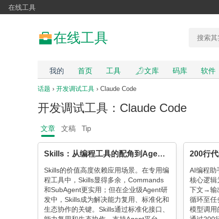
在线工具
在线工具
我的
首页
工具
文库
码库
软件
话题
›
开发调试工具
› Claude Code
开发调试工具：Claude Code
文章
文稿
Tip
Skills：从编程工具的配角到Agent研发的核心
200行代
Skills的价值高度依赖应用场景。在专用编
AI编程
程工具中，Skills显得多余，Commands
核心逻辑
和SubAgent更实用；但在企业级Agent研
下文→输
发中，Skills成为解决能力复用、标准化和
循环至任
生态协作的关键。Skills通过标准化接口、
模型调用