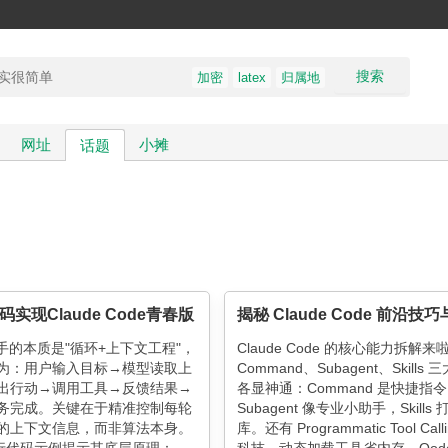
搜索
加密
latex
归属地
网址
小摊
话题
码实现Claude Code青春版
助手的本质是"循环+上下文工程"，
Claude Code 的核心能力拆解来
为：用户输入目标→模型读取上
Command、Subagent、Skills
出行动→调用工具→反馈结果→
各显神通：Command 是快捷指
务完成。关键在于精准控制每轮
Subagent 像专业小助手，Skills
的上下文信息，而非算法本身。
库。还有 Programmatic Tool Call