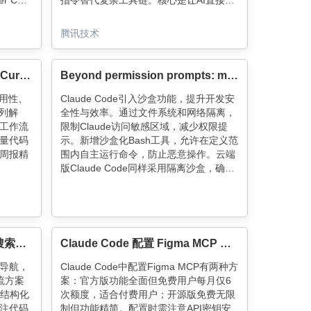
 CLI
指令替代复杂工具链。核心是让AI直接读
pec
取结构化文本，而非预设流程。实践表
码。AI
明：简单提示词+文件记忆+团队知识共
腾讯技术
享，比精密架构更高效。关键在于持续记
录踩坑经验，形成可复用的知识资产。
Your security team blocked Cursor and Claude Code—time to switch to OpenCode
Beyond permission prompts: making Claude Code more secure and autonomous
易用性、
Claude Code引入沙盒功能，提升开发安
列解
全性与效率。通过文件系统和网络隔离，
保工作流
限制Claude访问敏感区域，减少权限提
少量代码
示。新增沙盒化Bash工具，允许在定义范
术周报精
围内自主运行命令，防止恶意操作。云端
版Claude Code同样采用隔离沙盒，确保
敏感凭证安全。这些改进让开发者更安心
地进行代码编写与调试。
AI 实践：Code Insight 代码搜索定位的实践分享
Claude Code 配置 Figma MCP 实战指南
导航，
Claude Code中配置Figma MCP有两种方
流方案
案：官方版功能全面但免费用户每月仅6
的结构化
次额度，适合付费用户；开源版免费无限
注代码
制但功能精简。配置时需注意API密钥安