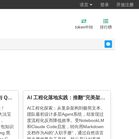
语言
登录
开放注册
token中转
排行榜
反馈
揭秘 Claude Code 前沿技巧与 Qoder CLI 日常开发实战
AI 工程化落地实践：推翻"完美架构"，回归提示词本质
啦！
AI工程化探索：从复杂架构到极简文本。
 三大法宝
团队最初设计多层Agent系统，却发现过
令，
度流程化反而降低效率。受NotebookLM
 打包知识
和Claude Code启发，转向用Markdown
ing 黑
文档作为AI的"入职手册"，通过自然语言