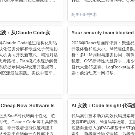
0行代码示例揭示其底层原理：定
科技，动态加载工具省内存。Qoder
→构建系统提示词→实现ReAct
更接地气，本地审查、云端运维、S
理-执行-观察）。真正难点在于
开发全搞定，自然语言就能玩转代
阿里巴巴技术
计，而非技术实现。开发者需
开发新范式，效率直接拉满～
"转向"设计约束机制"，理解AI的
。
AI编程实践：从Claude Code实践到团队协作的优化思考
具Claude Code通过结构化对话
2026年React动画库评测：聚焦
块化任务分解和专业化子代理协
开发体验和包大小。AI代理任务队
人机协同开发新范式。精准对话
析：多LLM调用与服务协同，确
思考路径，Plan模式系统拆解复
稳定。CSS新特性大显身手，用
系统提示词为AI设定开发规范，
替代大量JS逻辑。LogRocket技
L机制沉淀最佳实践。实践中需平衡
选：前沿动态一网打尽。
，开发者专注架构设计等创造性
I处理标准化编码任务，形成"人类
I增效"的高效协作模式。
Code Is Cheap Now. Software Isn’t.
正从SaaS时代转向个性化、临
代码索引技术助力高效代码搜索与
代。Claude Code等工具降低
支撑IDE跳转、AI编码等场景。主
槛，非开发者也能快速构建工
包括向量嵌入的RAG和基于AST
从长期平台转向一次性解决方
索引，前者擅长语义理解，后者专