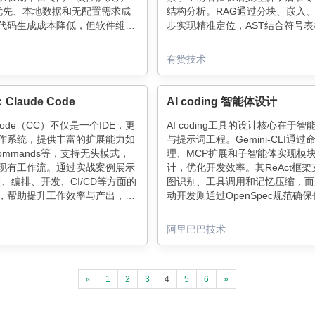
I优先、本地数据和无配置需求成
结构分析。RAG通过分块、嵌入
代码生成成本降低，但软件维护
步实现精准定位，AST结合符号
计仍具挑战。工程师的角色从代
用关系图谱。两者互补，提升代码
向系统设计与复杂问题解决，技
问题定位、测试用例生成等场景效
有赞技术
经验不可或缺。AI辅助工具虽提
动AI编码工具从能用走向好用。
，但无法替代专业工程师的职
Claude Code
AI coding 智能体设计
 Code（CC）不仅是一个IDE，更
AI coding工具的设计核心在于智
作系统，提供丰富的扩展能力如
与提示词工程。Gemini-CLI通过
ommands等，支持无头模式，
理、MCP扩展和子智能体实现模
现有工作流。通过实战案例展示
计，优化开发效率。其ReAct框架
、编排、开发、CI/CD等方面的
图识别、工具调用和记忆压缩，而
，帮助提升工作效率与产出，定
动开发则通过OpenSpec规范确
作环境。
量。Claude Code进一步引入Skil
执行MCP，解决传统工具广播的to
阿里巴巴技术
炸问题。两大工具均支持自定义命
件扩展和记忆管理，为开发者提供
效的AI编程体验。
«
1
2
3
4
5
6
»