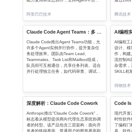
能力复用和生态协作，支持Agent平台的
通过20
多场景扩展和持续演进。场景需求决定
义工具集
Skills的必要性，需根据具体应用权衡其使
循环（推
阿里巴巴技术
腾讯技术
用。
上下文设
从"写代码
能力边界
Claude Code Agent Teams：多 Agent 协作的正确打开方式
Claude Code推出Agent Teams功能，允
AI编程工
许多个Agent实例并行协作，提升复杂任
设计、模
务处理效率。团队由Team Lead、
作，构建
Teammates、Task List和Mailbox组成，
流控制AI
队员间可互相通信，共享任务列表。适合
杂需求，
并行处理独立任务，如代码审查、调试和
SKIL
跨层级开发。使用时需合理拆分任务，避
人机分工
免文件冲突，定期检查进展。Token消耗
工作，A
得物技术
随队员数量线性增长，需权衡效率与成
主导+A
本。
深度解析：Claude Code Cowork
Anthropic推出"Claude Code Cowork"，
现代开发
标志着从模型提供商向代理生态系统协调
时性软件时
者的转型。该产品包含三层架构：面向开
了编程门
发者的终端界面、普通用户的图形界面和
具。软件