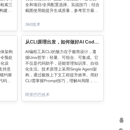
、检索三
全和项目/全局配置选择。实战技巧：结合
表构建调
截图使用能提升生成质量，参考官方最佳
问答、
实践优化提示词。根据项目预算选择方
率，推
案，商业项目推荐官方版，个人项目用开
360技术
源版性价比更高。
从CLI原理出发，如何做好AI Coding
能体架构
AI编程工具CLI的魅力在于极简设计，遵
命令预处
循Unix哲学：轻量、可组合、可集成。它
块化设
不仅是代码助手，还能管理知识库、自动
支持意
化生活。技术原理上采用Single Agent架
规约驱
构，通过极致上下文工程提升效率。用好
保代码质
CLI需掌握Prompt技巧，理解AI局限，探
ls和代码
索多智能体协作。未来开发者需学会"驾
ken爆
驭"AI，将其作为生产力工具而非替代品。
阿里巴巴技术
令、插
灵活高