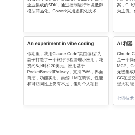
企业集成的SDK，通过控制运行环境抵御
案，CL
模型商品化。Cowork采用虚拟化技术确
为主流。
保安全，支持非技术用户完成复杂任务。
和架构设
同时，Anthropic收紧第三方访问，保护核
码编写转
心知识产权。这一战略将AI竞争从单纯模
术判断和
型能力扩展到完整工具链生态。
升了效率
责。
An experiment in vibe coding
AI 利器：
假期里，我用Claude Code“氛围编程”为
Claude
妻子打造了一个旅行行程管理小应用，花
是一个操
费约5小时和20美元。应用基于
MCP、C
PocketBase和Railway，支持PWA，界面
无缝集成
简洁，功能实用。虽然LLM在调试、性能
CC在提交
和可访问性上仍有不足，但对个人项目而
强大功能
言，这种方式快速高效，满足了特定需
制高效工
求，避免了第三方应用的繁琐与广告困
七猫技术
扰。代码价值下降，LLM理解和测试能力
成为新衡量标准。未来编程形态难料，但
旅行计划已无忧。