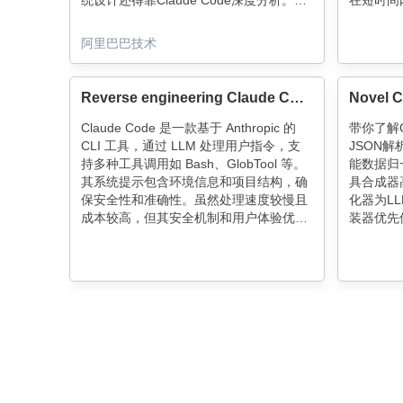
统设计还得靠Claude Code深度分析。最
在短时间
佳姿势是让它们组队——Cursor负责快速
带来社会
原型，Claude主攻技术难点，双剑合璧简
不可逆，
阿里巴巴技术
直代码界的黄金搭档！
视为高效
Reverse engineering Claude Code
Claude Code 是一款基于 Anthropic 的
带你了解C
CLI 工具，通过 LLM 处理用户指令，支
JSON
持多种工具调用如 Bash、GlobTool 等。
能数据归
其系统提示包含环境信息和项目结构，确
具合成器
保安全性和准确性。虽然处理速度较慢且
化器为L
成本较高，但其安全机制和用户体验优于
装器优先
其他工具如 Cursor。Claude Code 使用
管理大文
不同模型处理复杂和简单任务，适合在命
估规则，
令行中运行。
作。这些
设计，提