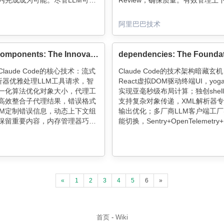
内完成成为可能。尽管LLM可能
Review，确保质量。有效管理上
风险，但其在编程领域的变革已
制任务粒度，利用外部记忆和知识
开发者需适应这一新常态，将其
Claude Code的安装和使用简便
阿里巴巴技术
的编程伙伴。
任务协同，提升开发效率。
Novel Components: The Innovations That Define Claude Code
laude Code的核心技术：流式
Claude Code的技术架构暗藏玄
解析器优雅处理LLM工具请求，智
React虚拟DOM驱动终端UI，yoga-l
一化算法优化对象大小，代理工
实现亚毫秒级布局计算；独创shel
高效整合子代理结果，错误格式
支持复杂对象传递，XML解析器专
LM定制错误信息，动态上下文组
输出优化；多厂商LLM客户端工
保留重要内容，内存管理器巧妙
能切换，Sentry+OpenTelemetry+S
件缓存，权限规则编译器高效评
构建立体监控体系；依赖懒加载+L
进度聚合器协调多工具并行操
存提升性能，安全方面采用输入验
创新架构专为LLM集成开发环境
和沙箱隔离。这套架构处处体现性
升开发效率。
靠性的精妙平衡！
«
1
2
3
4
5
6
»
首页
-
Wiki