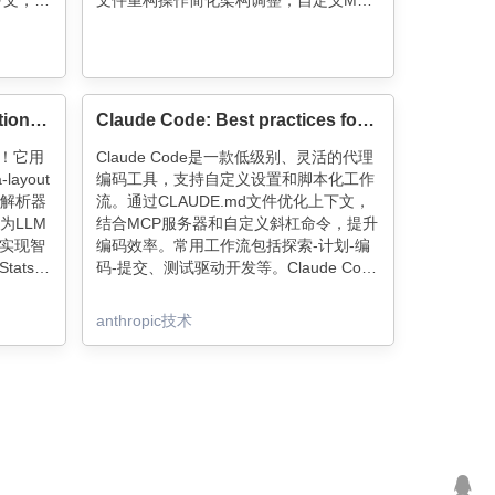
下文，控
文件重构操作简化架构调整；自定义MCP
库。
服务器链创建自主开发管道。掌握这些技
，支持多
巧，Claude Code将成为强大的开发自动
化工具。
dependencies: The Foundation of Claude Code's Architecture
Claude Code: Best practices for agentic coding
机！它用
Claude Code是一款低级别、灵活的代理
ayout
编码工具，支持自定义设置和脚本化工作
l解析器
流。通过CLAUDE.md文件优化上下文，
为LLM
结合MCP服务器和自定义斜杠命令，提升
厂实现智
编码效率。常用工作流包括探索-计划-编
tatsig
码-提交、测试驱动开发等。Claude Code
RU缓
支持与Git、GitHub、Jupyter Notebook
证分层
等工具的无缝集成，帮助开发者快速迭代
anthropic技术
能与可
和调试代码。建议通过具体指令和图像输
入提升模型表现，并使用多Claude实例并
行处理复杂任务。