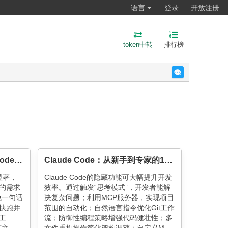
语言
登录
开放注册
token中转
排行榜
反馈
如何用AI Coding和Claude Code提升开发效率？看我的全流程复盘
Claude Code：从新手到专家的15个关键技巧
显著，
Claude Code的隐藏功能可大幅提升开发
晰的需求
效率。通过触发“思考模式”，开发者能解
免一句话
决复杂问题；利用MCP服务器，实现项目
步快跑并
范围的自动化；自然语言指令优化Git工作
工
流；防御性编程策略增强代码健壮性；多