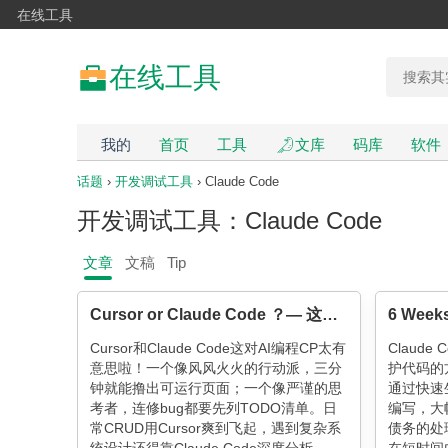
在线工具
在线工具
我的
首页
工具
文库
码库
软件
话题
›
开发调试工具
› Claude Code
开发调试工具：Claude Code
文章
文稿
Tip
Cursor or Claude Code ？— 这道题怎么选
6 Weeks
Cursor和Claude Code这对AI编程CP太有
Claud
意思啦！一个像风风火火的行动派，三分
护代码的
钟就能撸出可运行页面；一个像严谨的思
通过快速
考者，连修bug都要先列TODO清单。日
编写，大
常CRUD用Cursor爽到飞起，遇到复杂系
债务的处理