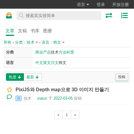
语言
登录
开放注册
文章
文稿
书库
图册
所有
›
分类：技术
×
›
语言：韩文
×
分类
商业
产品
技术
方法
科普
语言
中文
英文
日文
韩文
热度
最新
投稿
PixiJS와 Depth map으로 3D 이미지 만들기
xiaozi
于
2022-03-05
投稿
译
技术
«
1
»