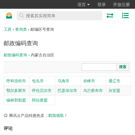
语言
登录
开放注册
工具
›
查询类
› 邮编区号查询
邮政编码查询
邮政编码查询
› 内蒙古自治区
搜索
呼和浩特市
包头市
乌海市
赤峰市
通辽市
鄂尔多斯市
呼伦贝尔市
巴彦淖尔市
乌兰察布市
兴安盟
锡林郭勒盟
阿拉善盟
😉 腾讯云产品特惠热卖，
戳我领取
！
评论