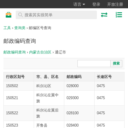
语言
登录
开放注册
工具
›
查询类
› 邮编区号查询
邮政编码查询
邮政编码查询
›
内蒙古自治区
› 通辽市
搜索
行政区划号
市、县、区名
邮政编码
长途区号
150502
科尔沁区
028000
0475
科尔沁左翼中
150521
029300
0475
旗
科尔沁左翼后
150522
028100
0475
旗
150523
开鲁县
028400
0475