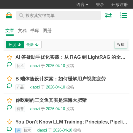
语言
登录
开放注册
文章
文稿
书库
图册
热度
最新
投稿
AI 答疑助手优化实践：从 RAG 到 LightRAG 的全链路升级
xiaozi
于
2026-04-10
投稿
技术
B 端体验设计探索：如何缓解用户视觉疲劳
xiaozi
于
2026-04-10
投稿
产品
你吃到的三文鱼其实是深海大肥猪
xiaozi
于
2026-04-10
投稿
科普
You Don't Know LLM Training: Principles, Pipelines, and New Practices
xiaozi
于
2026-04-10
投稿
译
技术