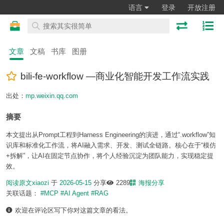
语言
登录
开放注册
文章
文稿
书库
图册
bili-fe-workflow —商业化智能开发工作流实践
出处：
mp.weixin.qq.com
摘要
本文提出从Prompt工程到Harness Engineering的演进，通过“.workflow”知
识库和标准化工作流，将AI融入需求、开发、测试全链路。核心在于“模仿
+拆解”，让AI在固定节点协作，将个人经验沉淀为团队能力，实现稳定提
效。
阅读原文
xiaozi
于
2026-05-15
分享
2289
海报分享
关联话题：
#MCP
#AI Agent
#RAG
欢迎在评论区写下你对这篇文章的看法。