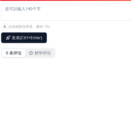
点击或按住录音，最长 15s
发表(Ctrl+Enter)
0 条评论
精华评论