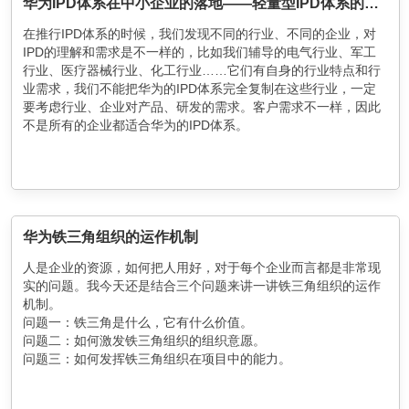
华为IPD体系在中小企业的落地——轻量型IPD体系的构建与导入
在推行IPD体系的时候，我们发现不同的行业、不同的企业，对
IPD的理解和需求是不一样的，比如我们辅导的电气行业、军工
行业、医疗器械行业、化工行业……它们有自身的行业特点和行
业需求，我们不能把华为的IPD体系完全复制在这些行业，一定
要考虑行业、企业对产品、研发的需求。客户需求不一样，因此
不是所有的企业都适合华为的IPD体系。
此外，不同的企业发展阶段对IPD体系的需求也不相同。大型规
模的企业管理基础比较扎实，人才比较雄厚，所以他们推行IPD
体系相对容易，处于发展阶段的企业，管理基础往往比较差，人
员能力不够强，所以在推行IPD的时候，在复杂情况下，这样的
企业是很难以吸收并运用的，可能导致企业无法执行或是执行过
程中大打折扣。
华为铁三角组织的运作机制
针对不同的行业、不同的企业，在推行IPD上的实际需求和体系
人是企业的资源，如何把人用好，对于每个企业而言都是非常现
各有不同，所以IPD尤其是华为的IPD体系并不适合所有企业，需
实的问题。我今天还是结合三个问题来讲一讲铁三角组织的运作
要学习和借鉴华为的IPD体系，在华为IPD体系的基础上进行个性
机制。
化设计，以满足不同行业、不同企业的需求。
问题一：铁三角是什么，它有什么价值。
问题二：如何激发铁三角组织的组织意愿。
问题三：如何发挥铁三角组织在项目中的能力。