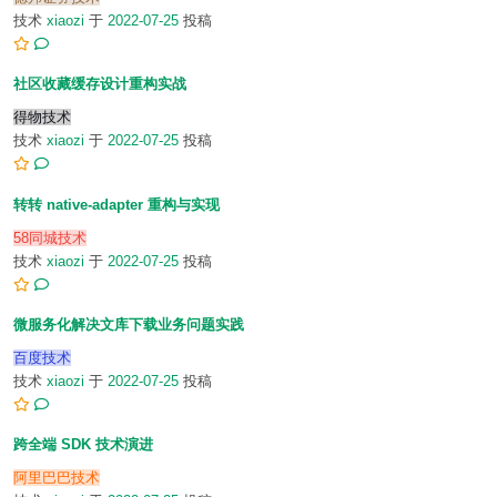
技术
xiaozi
于
2022-07-25
投稿
社区收藏缓存设计重构实战
得物技术
技术
xiaozi
于
2022-07-25
投稿
转转 native-adapter 重构与实现
58同城技术
技术
xiaozi
于
2022-07-25
投稿
微服务化解决文库下载业务问题实践
百度技术
技术
xiaozi
于
2022-07-25
投稿
跨全端 SDK 技术演进
阿里巴巴技术