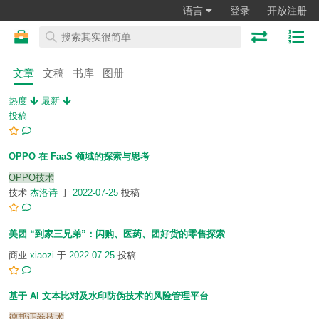
语言
登录
开放注册
文章
文稿
书库
图册
热度
最新
投稿
OPPO 在 FaaS 领域的探索与思考
OPPO技术
技术
杰洛诗
于
2022-07-25
投稿
美团 “到家三兄弟”：闪购、医药、团好货的零售探索
商业
xiaozi
于
2022-07-25
投稿
基于 AI 文本比对及水印防伪技术的风险管理平台
德邦证券技术