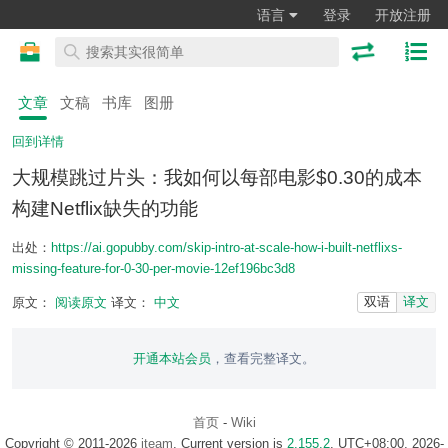
语言
登录
开放注册
文章
文稿
书库
图册
回到详情
大规模跳过片头：我如何以每部电影$0.30的成本
构建Netflix缺失的功能
出处：
https://ai.gopubby.com/skip-intro-at-scale-how-i-built-netflixs-
missing-feature-for-0-30-per-movie-12ef196bc3d8
双语
译文
原文：
阅读原文
译文：
中文
开通本站会员
，查看完整译文。
首页
-
Wiki
Copyright © 2011-2026
iteam
. Current version is
2.155.2
. UTC+08:00, 2026-