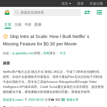
语言
登录
开放注册
文章
文稿
书库
图册
Skip Intro at Scale: How I Built Netflix’ s
Missing Feature for $0.30 per Movie
出处：
ai.gopubby.com
存档：
存档
译文：
中文
摘要
Netflix用户每天点击“跳过片头”按钮1.36亿次，节省了195年的无聊时间。
然而，自动片头检测技术仍显落后。现有方案如Plex无法识别短于20秒或
中途出现的片头，而专业工具如Amazon Rekognition和Google Video
Intelligence API成本高昂。Credit Scout通过多模态大语言模型，提供更智
能的解决方案，避免逐帧分析或僵化的模式匹配，显著提升效率。
阅读原文
xiaozi
于
2025-06-02
分享
9817
海报分享