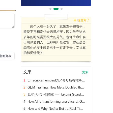
提交句子
两个人在一起久了，就象左手和右手，
即使不再相爱也会选择相守，因为放弃这么
多年的时光需要很大的勇气。也许生命中会
出现你爱的人，但那终归是过客，你还是会
牵着你的左手或者右手一直走下去，幸福真
的和爱情无关。
文库
更多
1
Emscripten embindのメモリ所有権を理解する ── コピー・ハンドル・ビューの使い分け
2
GEM Training: How Meta Doubled the Efficiency of Its LLM-Scale Ads Foundation Model
3
見守りパンダ降臨 ── Takumi Guardを全社展開
4
How AI is transforming analytics at Grab
5
How and Why Netflix Built a Real-Time Distributed Graph: Part 3 — Querying the graph with gRPC execution API