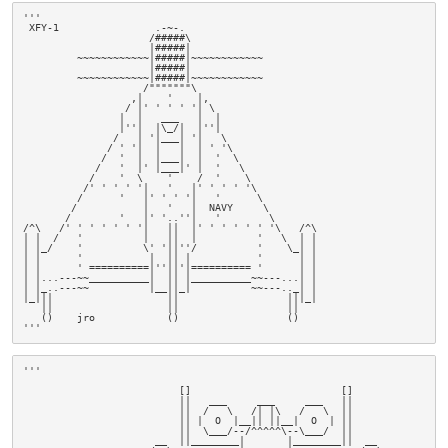
'''

 XFY-1                .-~-.

                     /#####\

                     |#####|

         ~~~~~~~~~~~~|#####|~~~~~~~~~~~~

                     |#####|

         ~~~~~~~~~~~~|#####|~~~~~~~~~~~~

                    /"""""""\

                  ,|    '    |,

                 / |' ' ' ' '| \

                |  |   ___   |  |

                |''|  |\_/|  |''|

               /   | '|___| '|   \

              / ' '|  |   |  | ' '\

             /  '  |  |___|  |  '  \

            /   '  |' |___|' |  '   \

           /    '  \    '    /  '    \

          /' ' ' ' '|   '   |' ' ' ' '\

         /      '   |' ' ' '|   '      \

        /           |   '   |  NAVY     \

       /        '   |' '..''|   '        \

/^\   /' ' ' ' ' ' '|   ||  |' ' ' ' ' ' '\   /^\

| |  /   '          |   ||  |          '   \  | |

| |_/    '          \' '||''/          '    \_| |

| |      '           |  || |           '      | |

| |      ' ==========|''||'|========== '      | |

| |...---~~__________|  || |__________~~---...| |

| |_..---~~          |__||_|          ~~---.._| |

|_|||                   ||                  |||_|

   ||                   ||                  ||

   ()    jro            ()                  ()

'''
'''

                          []                         []                
                          ||   ___     ___     ___   ||                
                          ||  /   \   /| |\   /   \  ||                
                          || |  O  |__|| ||__|  O  | ||                
                          ||  \___/--/^^^^^\--\___/  ||                
                      __  ||________|       |________||  __            