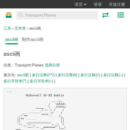
语言
登录
开放注册
工具
›
文本类
› ascii画
ascii画
制作ascii画
ascii画
分类：Transport:Planes
选择分类
展示为:
ascii图
|
多行注释(/**/)
|
多行注释(#)
|
多行注释(//)
|
多行注释(--)
|
多行字符串(''')
|
多行字符串(+)
|
'''

           McDonnell XF-85 Goblin

                         .--.-~-.

                        /   \6524\

                 ____   \   /====/

               .`   /`~-.\ /    /

         _...-'----'____ ~/    /

      .-~ ==        ````--    /_

      ||== ......              ||

      ||    _____________      ||

      `~-._`~-._         `~._\  \

           `~~--`~-._=======`.\__\
