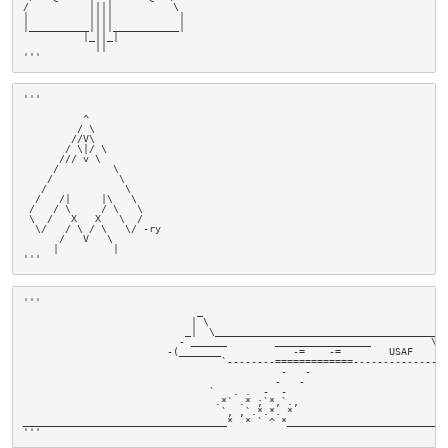
/          ||||          \                                             
|          ||||           |                                            
|__________||||___________|                                            
          |_||_|                                                       
            ||                                                         
'''
'''

          ^                                                            
         / \                                                           
        //V\                                                           
       / \|/ \                                                         
      /// v \                                                          
     /         \                                                       
    /           \                                                      
   /             \                                                     
  /   /|     |\   \                                                    
 /   / \     / \   \                                                   
 \  /   X   X   \  /                                                   
  \/   / \ / \   \/ -ry                                                
      /   V   \                                                        
     |         |        

'''
'''

                             _                                         
                            | \                                        
                           _|  \______________________________________ 
                          - ______        ________________          \_`
                        -(_______            -=    -=        USAF      
                                 `--------=============----------------
                                           -   -                       
                                          -   -                        
                               `   . .  -  -                           
                                .*` .* ;`*,`.,                         
                                 `, ,`.*.*. *                          
__________________________________*  * ` ^ *___________________________
'''