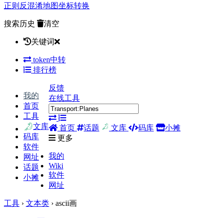
正则
反混淆
地图坐标转换
搜索历史
清空
关键词
token中转
排行榜
反馈
我的
在线工具
首页
工具
文库
首页
话题
文库
码库
小摊
码库
更多
软件
我的
网址
Wiki
话题
软件
小摊
网址
工具
›
文本类
› ascii画