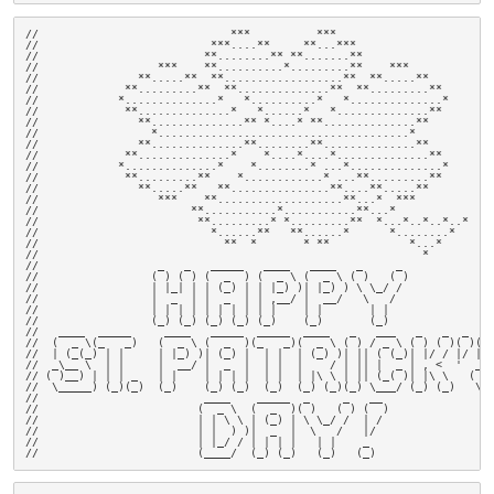
//                             ***          ***

//                          ***....**     **...***

//                         **........** **.......**

//                  ***    **..........*.........**    ***

//               **.....**  **..................**  **.....**

//             **.........**  **..............**  **.........**

//            *..............*   *..........*   *..............*

//             **..............*   *......*   *..............**

//               **..............** *....* **..............**

//                 *......................................*

//               **..............**........**..............**

//             **..............*    *....*....*..............**

//            *..............*    *........* ...*..............*

//             **.........**    *............* ...**.........**

//               **.....**   **...............**....**.....**

//                  ***    **...................**...*  ***

//                       **...........*...........**...*

//                        **.........* *.........**  *...*..*..*..*

//                          *......**   **......*      *........*

//                            **  *       * **            *...*

//                                                          *

//                  _   _   _____   ____   ____   _     _

//                 ( ) ( ) (  _  ) (  _ \ (  _ \ ( )   ( )

//                 | |_| | | (_) | | |_) )| |_) ) \ \_/ /

//                 |  _  | |  _  | | ,__/ |  __/   \   /

//                 | | | | | | | | | |    | |       | |

//                 (_) (_) (_) (_) (_)    (_)       (_)

//   ____  _____     ____   _____  _____  ____   _   ___   _   _  _  __
//  (  _ \(_   _)   (  _ \ (  _  )(_   _)(  _ \ ( ) / _ \ ( ) ( )( )(  
//  | (_(_) | |     | |_) )| (_) |  | |  | (_) )| || ( (_)| |/ / |/ | (
//  _\__ \  | |     |  __/ |  _  |  | |  |    / | || |  _ | , <  '  _\_
// ( )__) | | | _   | |    | | | |  | |  | |\ \ | || (_( )| |\ \   ( )_
//  \_____) (_)(_)  (_)    (_) (_)  (_)  (_) (_)(_) \___/ (_) (_)   \__
//                         ____    _____  _     _   __

//                        (  _ \  (  _  )( )   ( ) (  )

//                        | | \ \ | (_) | \ \_/ /  | /

//                        | |  ) )|  _  |  \   /   |/

//                        | |_/ / | | | |   | |    _

//                        (____/  (_) (_)   (_)   (_)