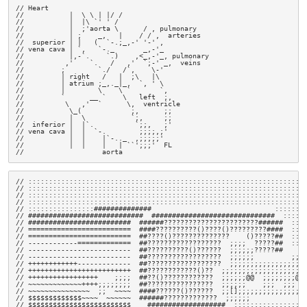
// Heart

//           |  \ \ | |/ /

//           |  |\ `' ' /

//           |  ;'aorta \      / , pulmonary

//           | ;    _,   |    / / ,  arteries

//  superior | |   (  `-.;_,-' '-' ,

// vena cava | `,   `-._       _,-'_

//           |,-`.    `.)    ,<_,-'_, pulmonary

//          ,'    `.   /   ,'  `;-' _,  veins

//         ;        `./   /`,    \-'

//         | right   /   |  ;\   |\

//         | atrium ;_,._|_,  `, ' \

//         |        \    \ `       `,

//         `      __ `    \   left  ;,

//          \   ,'  `      \,  ventricle

//           \_(            ;,      ;;

//           |  \           `;,     ;;

//  inferior |  |`.          `;;,   ;'

// vena cava |  |  `-.        ;;;;,;'

//           |  |    |`-.._  ,;;;;;'

//           |  |    |   | ``';;;'  FL

//                   aorta
// ::::::::::::::::::::::::::::::::::::::::::::::::::::::::::::::::::::
// ::::::::::::::::::::::::::::::::::::::::::::::::::::::::::::::::::::
// ::::::::::::::::::::::::::::::::::::::::::::::::::::::::::::::::::::
// ::::::::::::::::::::::::::::::::::::::::::::::::::::::::::::::::::::
// ::::::::::::::::##############                              ::::::::
// ############################  ##############################  ::::::
// #########################  ######???????????????????????######  ::::
// =========================  ####??????????()????()?????????####  ::::
// =========================  ##????()??????????????    ()?????##  ::::
// ------------=============  ##??????????????????  ;;;;  ?????##  ::  
// -------------------------  ##??????????()??????  ;;;;;;?????##    ;;
// -------------------------  ##??????????????????  ;;;;;;         ;;;;
// ++++++++++++-------------  ##??????????????????  ;;;;;;;;;;;;;;;;;;;
// +++++++++++++++++++++++++  ##????????????()??  ;;;;;;;;;;;;;;;;;;;;;
// +++++++++++++++++    ;;;;  ##??()????????????  ;;;;;;@@  ;;;;;;;;@@ 
// ~~~~~~~~~~~~~++++;;;;;;;;  ##????????????????  ;;;;;;    ;;;  ;;;   
// ~~~~~~~~~~~~~~~  ;;  ~~~~  ####??????()??????  ;;[];;;;;;;;;;;;;;;;;
// $$$$$$$$$$$$$~~~~  ~~~~~~  ######?????????????  ;;;;;;              
// $$$$$$$$$$$$$$$$$$$$$$$$$    ###################  ;;;;;;;;;;;;;;;;;;