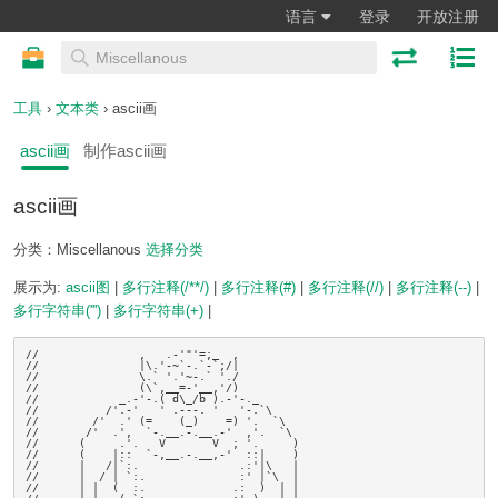
语言
登录
开放注册
工具
›
文本类
› ascii画
ascii画
制作ascii画
ascii画
分类：Miscellanous
选择分类
展示为:
ascii图
|
多行注释(/**/)
|
多行注释(#)
|
多行注释(//)
|
多行注释(--)
|
多行字符串(''')
|
多行字符串(+)
|
//               ,   .-'"'=;_  ,

//               |\.'-~`-.`-`;/|

//               \.` '.'~-.` './

//               (\`,__=-'__,'/)

//            _.-'-.( d\_/b ).-'-._

//          /'.-'   ' .---. '   '-.`\

//        /'  .' (=    (_)    =) '.  `\

//       /'  .',  `-.__.-.__.-'  ,'.  `\

//      (     .'.   V       V  ; '.     )

//      (    |::  `-,__.-.__,-'  ::|    )

//      |   /|`:.               .:'|\   |

//      |  / | `:.              :' |`\  |

//      | |  (  :.             .:  )  | |
