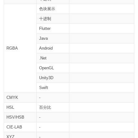
色块展示
十进制
Flutter
Java
RGBA
Android
.Net
OpenGL
Unity3D
Swift
CMYK
-
HSL
百分比
HSV/HSB
-
CIE-LAB
-
XYZ
-