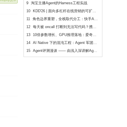
9
淘宝主播Agent的Harness工程实战
10
KDD'26 | 面向多杠杆在线营销的可扩展、可追踪联合 增量建模
11
角色边界重塑，全栈取代分工：快手AI生产力体系成形
12
每天被 oncall 打断到无法写代码？携程机票前端用这套方法把重复问题解决了2/3
13
10倍参数增长、GPU推理落地：爱奇艺广告CVR模型的升级之路
14
AI Native 下的混沌工程：Agent 军团如何重新定义系统韧性验证
15
Agent评测漫谈 —— 由浅入深讲解Agent评测