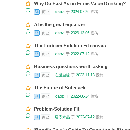
Why Do East Asian Firms Value Drinking?
xiaozi
于
2024-07-29
投稿
译
商业
AI is the great equalizer
xiaozi
于
2023-12-06
投稿
译
商业
The Problem-Solution Fit canvas.
xiaozi
于
2022-07-12
投稿
译
商业
Business questions worth asking
在世尘缘
于
2023-11-13
投稿
译
商业
The Future of Substack
xiaozi
于
2022-06-24
投稿
译
商业
Problem-Solution Fit
唐墨水晶
于
2022-07-12
投稿
译
商业
Shopify Data’ s Guide To Opportunity Sizin