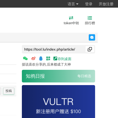
语言
登录
开放注册
token中转
排行榜
反馈
存到桌面
据说喜欢分享的,后来都成了大神
知鸦日报
每日精选
投稿