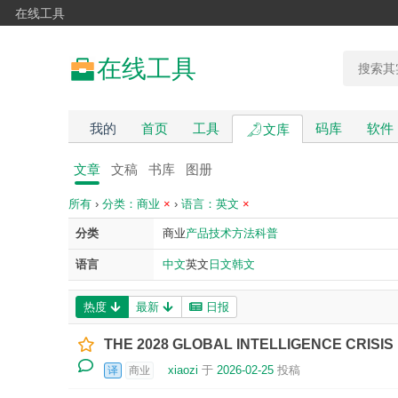
在线工具
在线工具
我的
首页
工具
码库
软件
文库
文章
文稿
书库
图册
所有
›
分类：商业
×
›
语言：英文
×
分类
商业
产品
技术
方法
科普
语言
中文
英文
日文
韩文
热度
最新
日报
THE 2028 GLOBAL INTELLIGENCE CRISIS
xiaozi
于
2026-02-25
投稿
译
商业