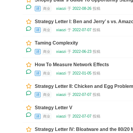
xiaozi
于
2022-08-26
投稿
译
商业
Strategy Letter I: Ben and Jerry’ s vs. Amaz
xiaozi
于
2022-07-07
投稿
译
商业
Taming Complexity
xiaozi
于
2022-06-23
投稿
译
商业
How To Measure Network Effects
xiaozi
于
2022-01-05
投稿
译
商业
Strategy Letter II: Chicken and Egg Proble
xiaozi
于
2022-07-07
投稿
译
商业
Strategy Letter V
xiaozi
于
2022-07-07
投稿
译
商业
Strategy Letter IV: Bloatware and the 80/20 