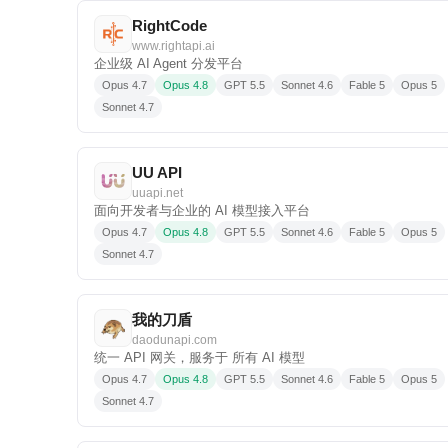
RightCode
www.rightapi.ai
企业级 AI Agent 分发平台
Opus 4.7
Opus 4.8
GPT 5.5
Sonnet 4.6
Fable 5
Opus 5
Sonnet 4.7
UU API
uuapi.net
面向开发者与企业的 AI 模型接入平台
Opus 4.7
Opus 4.8
GPT 5.5
Sonnet 4.6
Fable 5
Opus 5
Sonnet 4.7
我的刀盾
daodunapi.com
统一 API 网关，服务于 所有 AI 模型
Opus 4.7
Opus 4.8
GPT 5.5
Sonnet 4.6
Fable 5
Opus 5
Sonnet 4.7