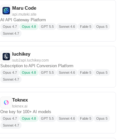
Maru Code
api.muteki.site
AI API Gateway Platform
Opus 4.7
Opus 4.8
GPT 5.5
Sonnet 4.6
Fable 5
Opus 5
Sonnet 4.7
luchikey
sub2api.luchikey.com
Subscription to API Conversion Platform
Opus 4.7
Opus 4.8
GPT 5.5
Sonnet 4.6
Fable 5
Opus 5
Sonnet 4.7
Toknex
toknex.ai
One key for 100+ AI models
Opus 4.7
Opus 4.8
GPT 5.5
Sonnet 4.6
Fable 5
Opus 5
Sonnet 4.7