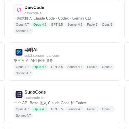
DawCode
dawcode.ai
一站式接入 Claude Code · Codex · Gemini CLI
Opus 4.7
Opus 4.8
GPT 5.5
Sonnet 4.6
Fable 5
Opus 5
Sonnet 4.7
聪明AI
sub2.congmingai.com
第三方 AI API 网关服务
Opus 4.7
Opus 4.8
GPT 5.5
Sonnet 4.6
Fable 5
Opus 5
Sonnet 4.7
SudoCode
sudocode.chat
一个 API Base 接入 Claude Code 和 Codex
Opus 4.7
Opus 4.8
GPT 5.5
Sonnet 4.6
Fable 5
Opus 5
Sonnet 4.7