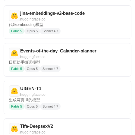
jina-embeddings-v2-base-code
huggingface.co
代码embedding模型
Fable 5
Opus 5
Sonnet 4.7
Events-of-the-day_Calander-planner
huggingface.co
日历助手微调模型
Fable 5
Opus 5
Sonnet 4.7
UIGEN-T1
huggingface.co
生成网页UI的模型
Fable 5
Opus 5
Sonnet 4.7
Tifa-DeepsexV2
huggingface.co