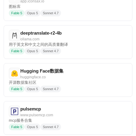
app.iconsax.io
图标库
Fable 5
Opus 5
Sonnet 4.7
deeptranslate-r2-4b
ollama.com
用于英文和中文之间的高质量翻译
Fable 5
Opus 5
Sonnet 4.7
Hugging Face数据集
huggingface.co
开源数据集社区
Fable 5
Opus 5
Sonnet 4.7
pulsemcp
www.pulsemcp.com
mcp服务合集
Fable 5
Opus 5
Sonnet 4.7