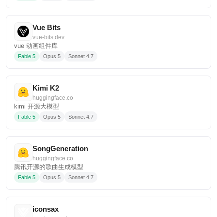
Vue Bits
vue-bits.dev
vue 动画组件库
Fable 5
Opus 5
Sonnet 4.7
Kimi K2
huggingface.co
kimi 开源大模型
Fable 5
Opus 5
Sonnet 4.7
SongGeneration
huggingface.co
腾讯开源的歌曲生成模型
Fable 5
Opus 5
Sonnet 4.7
iconsax