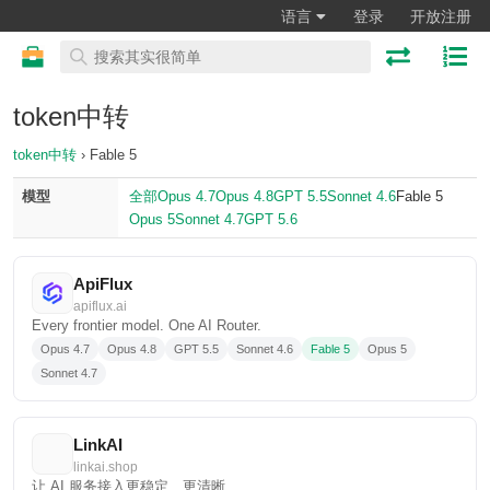
语言
登录
开放注册
token中转
token中转
› Fable 5
模型
全部
Opus 4.7
Opus 4.8
GPT 5.5
Sonnet 4.6
Fable 5
Opus 5
Sonnet 4.7
GPT 5.6
ApiFlux
apiflux.ai
Every frontier model. One AI Router.
Opus 4.7
Opus 4.8
GPT 5.5
Sonnet 4.6
Fable 5
Opus 5
Sonnet 4.7
LinkAI
linkai.shop
让 AI 服务接入更稳定、更清晰