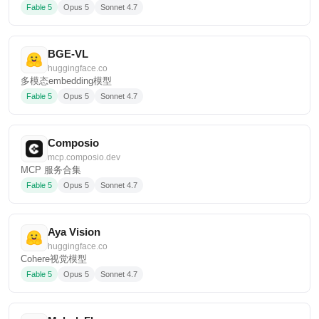
Fable 5
Opus 5
Sonnet 4.7
BGE-VL
huggingface.co
多模态embedding模型
Fable 5
Opus 5
Sonnet 4.7
Composio
mcp.composio.dev
MCP 服务合集
Fable 5
Opus 5
Sonnet 4.7
Aya Vision
huggingface.co
Cohere视觉模型
Fable 5
Opus 5
Sonnet 4.7