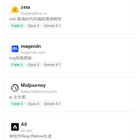
zeta
huggingface.co
zed 微调的代码编辑预测模型
Fable 5
Opus 5
Sonnet 4.7
magecdn
magecdn.com
svg加载图标
Fable 5
Opus 5
Sonnet 4.7
Midjourney
www.midjourney.com
ai 文生图
Fable 5
Opus 5
Sonnet 4.7
A0
a0.dev
单组件ReactNative生成