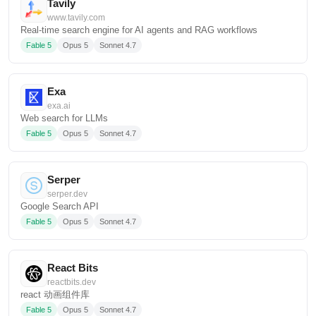
Tavily
www.tavily.com
Real‑time search engine for AI agents and RAG workflows
Fable 5
Opus 5
Sonnet 4.7
Exa
exa.ai
Web search for LLMs
Fable 5
Opus 5
Sonnet 4.7
Serper
serper.dev
Google Search API
Fable 5
Opus 5
Sonnet 4.7
React Bits
reactbits.dev
react 动画组件库
Fable 5
Opus 5
Sonnet 4.7