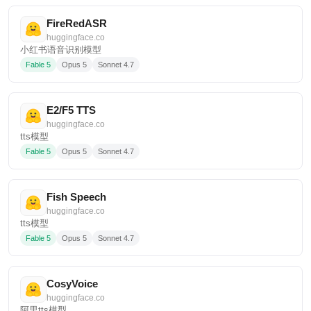
FireRedASR
huggingface.co
小红书语音识别模型
Fable 5
Opus 5
Sonnet 4.7
E2/F5 TTS
huggingface.co
tts模型
Fable 5
Opus 5
Sonnet 4.7
Fish Speech
huggingface.co
tts模型
Fable 5
Opus 5
Sonnet 4.7
CosyVoice
huggingface.co
阿里tts模型