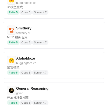
huggingface.co
3d模型生成
Fable 5
Opus 5
Sonnet 4.7
Smithery
smithery.ai
MCP 服务合集
Fable 5
Opus 5
Sonnet 4.7
AlphaMaze
huggingface.co
迷宫模型
Fable 5
Opus 5
Sonnet 4.7
General Reasoning
gr.inc
开放推理数据集
Fable 5
Opus 5
Sonnet 4.7