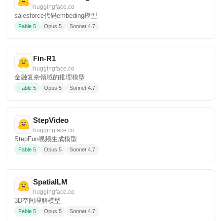
huggingface.co
salesforce代码embeding模型
Fable 5
Opus 5
Sonnet 4.7
Fin-R1
huggingface.co
金融复杂领域的推理模型
Fable 5
Opus 5
Sonnet 4.7
StepVideo
huggingface.co
StepFun视频生成模型
Fable 5
Opus 5
Sonnet 4.7
SpatialLM
huggingface.co
3D空间理解模型
Fable 5
Opus 5
Sonnet 4.7