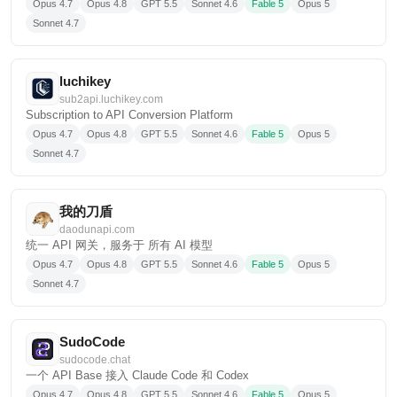
Opus 4.7
Opus 4.8
GPT 5.5
Sonnet 4.6
Fable 5
Opus 5
Sonnet 4.7
luchikey
sub2api.luchikey.com
Subscription to API Conversion Platform
Opus 4.7
Opus 4.8
GPT 5.5
Sonnet 4.6
Fable 5
Opus 5
Sonnet 4.7
我的刀盾
daodunapi.com
统一 API 网关，服务于 所有 AI 模型
Opus 4.7
Opus 4.8
GPT 5.5
Sonnet 4.6
Fable 5
Opus 5
Sonnet 4.7
SudoCode
sudocode.chat
一个 API Base 接入 Claude Code 和 Codex
Opus 4.7
Opus 4.8
GPT 5.5
Sonnet 4.6
Fable 5
Opus 5