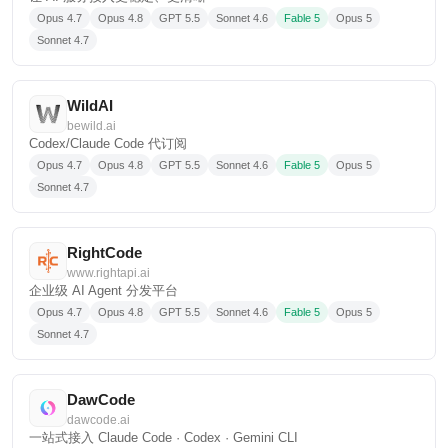
Opus 4.7
Opus 4.8
GPT 5.5
Sonnet 4.6
Fable 5
Opus 5
Sonnet 4.7
WildAI
bewild.ai
Codex/Claude Code 代订阅
Opus 4.7
Opus 4.8
GPT 5.5
Sonnet 4.6
Fable 5
Opus 5
Sonnet 4.7
RightCode
www.rightapi.ai
企业级 AI Agent 分发平台
Opus 4.7
Opus 4.8
GPT 5.5
Sonnet 4.6
Fable 5
Opus 5
Sonnet 4.7
DawCode
dawcode.ai
一站式接入 Claude Code · Codex · Gemini CLI