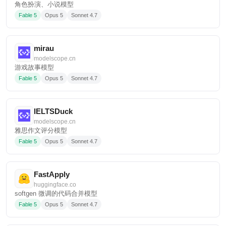
角色扮演、小说模型
Fable 5
Opus 5
Sonnet 4.7
mirau
modelscope.cn
游戏故事模型
Fable 5
Opus 5
Sonnet 4.7
IELTSDuck
modelscope.cn
雅思作文评分模型
Fable 5
Opus 5
Sonnet 4.7
FastApply
huggingface.co
softgen 微调的代码合并模型
Fable 5
Opus 5
Sonnet 4.7