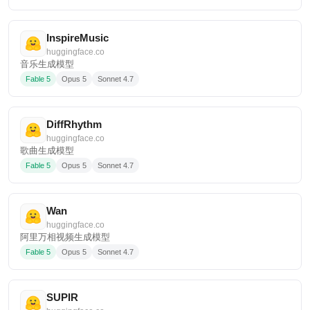
InspireMusic
huggingface.co
音乐生成模型
Fable 5
Opus 5
Sonnet 4.7
DiffRhythm
huggingface.co
歌曲生成模型
Fable 5
Opus 5
Sonnet 4.7
Wan
huggingface.co
阿里万相视频生成模型
Fable 5
Opus 5
Sonnet 4.7
SUPIR