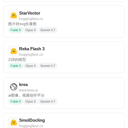
StarVector
huggingface.co
图片转svg矢量图
Fable 5
Opus 5
Sonnet 4.7
Reka Flash 3
huggingface.co
21B的模型
Fable 5
Opus 5
Sonnet 4.7
krea
www.krea.ai
ai图像、视频创作平台
Fable 5
Opus 5
Sonnet 4.7
SmolDocling
huggingface.co