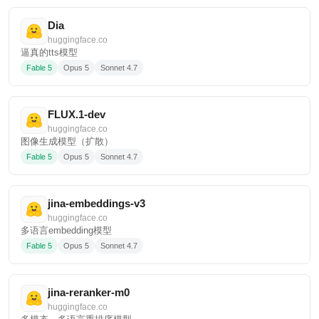
Dia
huggingface.co
逼真的tts模型
Fable 5
Opus 5
Sonnet 4.7
FLUX.1-dev
huggingface.co
图像生成模型（扩散）
Fable 5
Opus 5
Sonnet 4.7
jina-embeddings-v3
huggingface.co
多语言embedding模型
Fable 5
Opus 5
Sonnet 4.7
jina-reranker-m0
huggingface.co