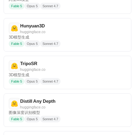
Fable 5
Opus 5
Sonnet 4.7
Hunyuan3D
huggingface.co
3D模型生成
Fable 5
Opus 5
Sonnet 4.7
TripoSR
huggingface.co
3D模型生成
Fable 5
Opus 5
Sonnet 4.7
Distill Any Depth
huggingface.co
图像深度识别模型
Fable 5
Opus 5
Sonnet 4.7