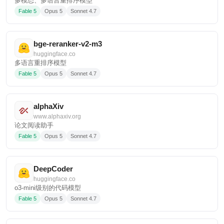
多模态、多语言重排序模型
Fable 5
Opus 5
Sonnet 4.7
bge-reranker-v2-m3
huggingface.co
多语言重排序模型
Fable 5
Opus 5
Sonnet 4.7
alphaXiv
www.alphaxiv.org
论文阅读助手
Fable 5
Opus 5
Sonnet 4.7
DeepCoder
huggingface.co
o3-mini级别的代码模型
Fable 5
Opus 5
Sonnet 4.7