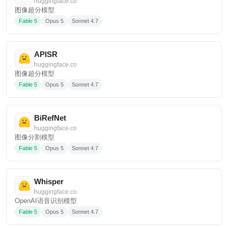
huggingface.co
图像超分模型
Fable 5
Opus 5
Sonnet 4.7
APISR
huggingface.co
图像超分模型
Fable 5
Opus 5
Sonnet 4.7
BiRefNet
huggingface.co
图像分割模型
Fable 5
Opus 5
Sonnet 4.7
Whisper
huggingface.co
OpenAI语音识别模型
Fable 5
Opus 5
Sonnet 4.7