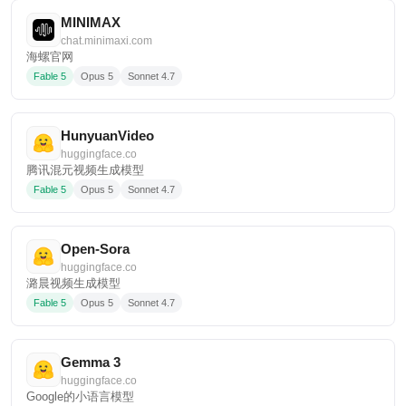
MINIMAX
chat.minimaxi.com
海螺官网
Fable 5
Opus 5
Sonnet 4.7
HunyuanVideo
huggingface.co
腾讯混元视频生成模型
Fable 5
Opus 5
Sonnet 4.7
Open-Sora
huggingface.co
潞晨视频生成模型
Fable 5
Opus 5
Sonnet 4.7
Gemma 3
huggingface.co
Google的小语言模型