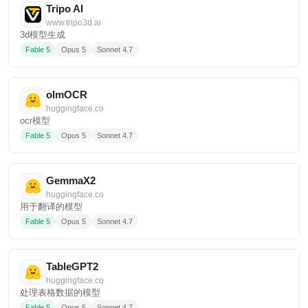
Tripo AI
www.tripo3d.ai
3d模型生成
Fable 5
Opus 5
Sonnet 4.7
olmOCR
huggingface.co
ocr模型
Fable 5
Opus 5
Sonnet 4.7
GemmaX2
huggingface.co
用于翻译的模型
Fable 5
Opus 5
Sonnet 4.7
TableGPT2
huggingface.co
处理表格数据的模型
Fable 5
Opus 5
Sonnet 4.7