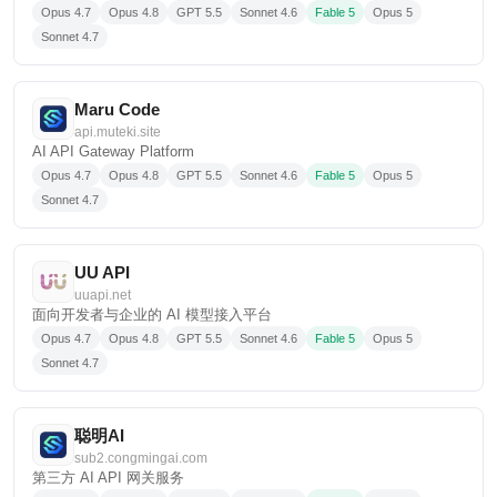
Opus 4.7
Opus 4.8
GPT 5.5
Sonnet 4.6
Fable 5
Opus 5
Sonnet 4.7
Maru Code
api.muteki.site
AI API Gateway Platform
Opus 4.7
Opus 4.8
GPT 5.5
Sonnet 4.6
Fable 5
Opus 5
Sonnet 4.7
UU API
uuapi.net
面向开发者与企业的 AI 模型接入平台
Opus 4.7
Opus 4.8
GPT 5.5
Sonnet 4.6
Fable 5
Opus 5
Sonnet 4.7
聪明AI
sub2.congmingai.com
第三方 AI API 网关服务