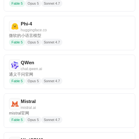
Fable 5
Opus 5
Sonnet 4.7
Phi-4
huggingface.co
微软的小语言模型
Fable 5
Opus 5
Sonnet 4.7
QWen
chat.qwen.ai
通义千问官网
Fable 5
Opus 5
Sonnet 4.7
Mistral
mistral.ai
mistral官网
Fable 5
Opus 5
Sonnet 4.7