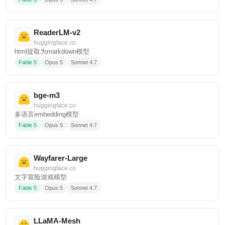
ReaderLM-v2
huggingface.co
html提取为markdown模型
Fable 5
Opus 5
Sonnet 4.7
bge-m3
huggingface.co
多语言embedding模型
Fable 5
Opus 5
Sonnet 4.7
Wayfarer-Large
huggingface.co
文字冒险游戏模型
Fable 5
Opus 5
Sonnet 4.7
LLaMA-Mesh