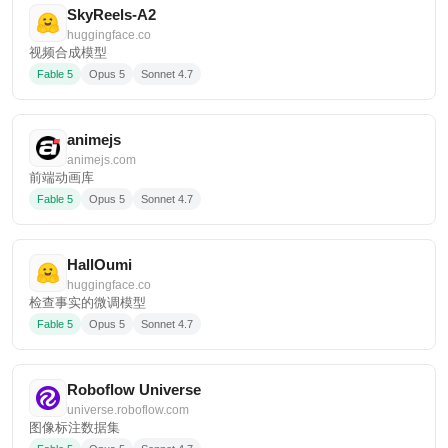
SkyReels-A2
huggingface.co
视频合成模型
Fable 5
Opus 5
Sonnet 4.7
animejs
animejs.com
前端动画库
Fable 5
Opus 5
Sonnet 4.7
HallOumi
huggingface.co
检查事实的微调模型
Fable 5
Opus 5
Sonnet 4.7
Roboflow Universe
universe.roboflow.com
图像标注数据集