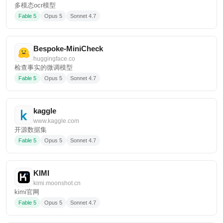
多模态ocr模型
Fable 5
Opus 5
Sonnet 4.7
Bespoke-MiniCheck
huggingface.co
检查事实的微调模型
Fable 5
Opus 5
Sonnet 4.7
kaggle
www.kaggle.com
开源数据集
Fable 5
Opus 5
Sonnet 4.7
KIMI
kimi.moonshot.cn
kimi官网
Fable 5
Opus 5
Sonnet 4.7