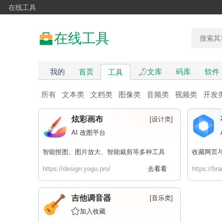
在线工具
在线工具
我的
首页
文库
码库
软件
工具
所有
文本类
文档类
图像类
音频类
视频类
开发
炫彩画布
[设计类]
AI 改图平台
智能抠图、图片放大、智能裁剪等多种工具
收藏网页
https://design.yogu.pro/
去看看
https://bra
吉他调音器
[
音乐类
]
加入收藏