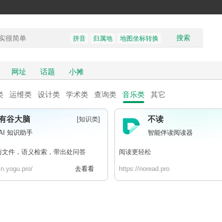
搜索
拼音
归属地
地图坐标转换
网址
话题
小摊
类
运维类
设计类
学术类
查询类
音乐类
其它
有谷大脑
不读
[知识类]
AI 知识助手
智能伴读阅读器
与文件，语义检索，带出处问答
阅读更轻松
in.yogu.pro/
去看看
https://noread.pro