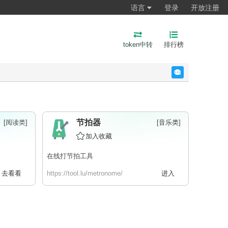
语言
登录
开放注册
token中转
排行榜
反馈
节拍器
[阅读类]
[
音乐类
]
加入收藏
在线打节拍工具
去看看
https://tool.lu/metronome/
进入