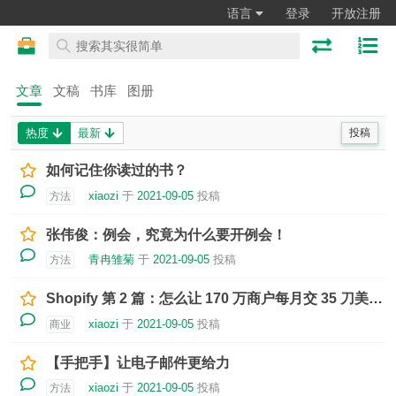
语言
登录
开放注册
文章
文稿
书库
图册
热度
最新
投稿
如何记住你读过的书？
xiaozi
于
2021-09-05
投稿
方法
张伟俊：例会，究竟为什么要开例会！
青冉雏菊
于
2021-09-05
投稿
方法
Shopify 第 2 篇：怎么让 170 万商户每月交 35 刀美金？
xiaozi
于
2021-09-05
投稿
商业
【手把手】让电子邮件更给力
xiaozi
于
2021-09-05
投稿
方法