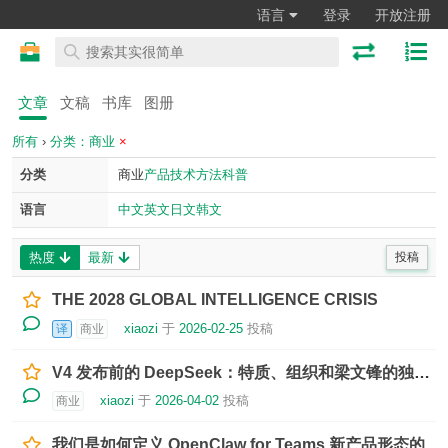
语言
登录
开放注册
文章
文稿
书库
图册
所有
›
分类：商业
×
分类
商业
产品
技术
方法
科普
语言
中文
英文
日文
韩文
热度
最新
投稿
THE 2028 GLOBAL INTELLIGENCE CRISIS
xiaozi
于
2026-02-25
投稿
译
商业
V4 发布前的 DeepSeek：特质、组织和梁文锋的独特目标
xiaozi
于
2026-04-02
投稿
商业
我们是如何定义 OpenClaw for Teams 新产品形态的