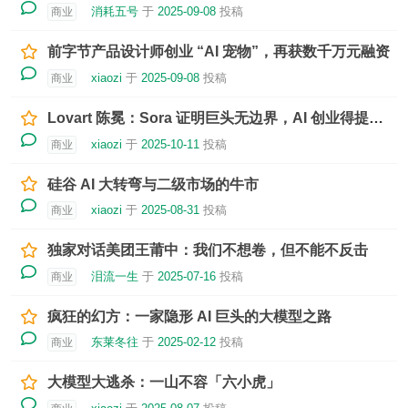
消耗五号
于
2025-09-08
投稿
商业
前字节产品设计师创业 “AI 宠物”，再获数千万元融资
xiaozi
于
2025-09-08
投稿
商业
Lovart 陈冕：Sora 证明巨头无边界，AI 创业得提前描绘未来
xiaozi
于
2025-10-11
投稿
商业
硅谷 AI 大转弯与二级市场的牛市
xiaozi
于
2025-08-31
投稿
商业
独家对话美团王莆中：我们不想卷，但不能不反击
泪流一生
于
2025-07-16
投稿
商业
疯狂的幻方：一家隐形 AI 巨头的大模型之路
东莱冬往
于
2025-02-12
投稿
商业
大模型大逃杀：一山不容「六小虎」