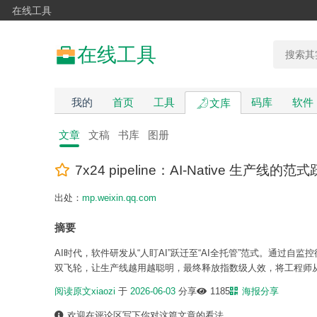
在线工具
在线工具
我的
首页
工具
码库
软件
文库
文章
文稿
书库
图册
7x24 pipeline：AI-Native 生产线的范
出处：
mp.weixin.qq.com
摘要
AI时代，软件研发从“人盯AI”跃迁至“AI全托管”范式。通过自
双飞轮，让生产线越用越聪明，最终释放指数级人效，将工程师
阅读原文
xiaozi
于
2026-06-03
分享
1185
海报分享
欢迎在评论区写下你对这篇文章的看法。