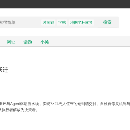
搜索
时间戳
字帖
地图坐标转换
网址
话题
小摊
式跃迁
监控循环与Agent驱动流水线，实现7×24无人值守的端到端交付。自检自修复机制
从执行者解放为决策者。