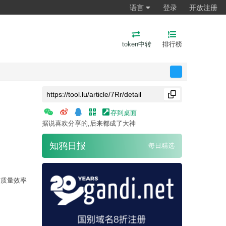
语言
登录
开放注册
token中转
排行榜
反馈
存到桌面
据说喜欢分享的,后来都成了大神
知鸦日报
每日精选
与质量效率