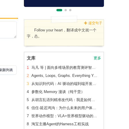
提交句子
Follow your heart，翻译成中文就一个
字，怂。
文库
更多
1
马凡 等 | 面向多维场景的教育测评智能体：开发应用与效果验证
2
Agents, Loops, Graphs. Everything You Need to Know in One Place.
3
从知识到代码：AI 驱动的端到端开发流水线（下篇）
4
参数化 Memory 漫谈（纯干货）
5
从胡言乱语到精准改代码：我是如何让 AI 读懂老项目的
6
信任-延迟鸿沟：为什么未来的用户体验会刻意变慢
7
世界动作模型：VLA+世界模型驱动的Physical AI 后训练范式跃迁
8
淘宝主播Agent的Harness工程实战