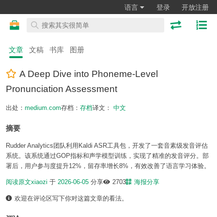
语言
登录
开放注册
文章
文稿
书库
图册
A Deep Dive into Phoneme-Level
Pronunciation Assessment
出处：
medium.com
存档：
存档
译文：
中文
摘要
Rudder Analytics团队利用Kaldi ASR工具包，开发了一套音素级发音评估
系统。该系统通过GOP指标和声学模型训练，实现了精准的发音评分。部
署后，用户参与度提升12%，留存率增长8%，有效改善了语言学习体验。
阅读原文
xiaozi
于
2026-06-05
分享
2703
海报分享
欢迎在评论区写下你对这篇文章的看法。