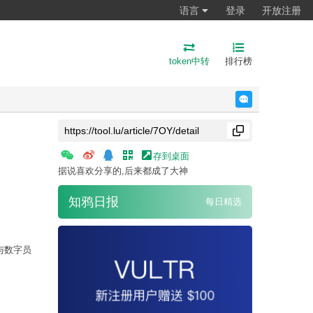
语言
登录
开放注册
token中转
排行榜
反馈
存到桌面
据说喜欢分享的,后来都成了大神
知鸦日报
每日精选
与数字员