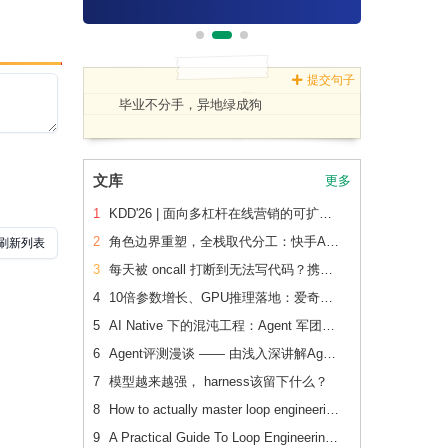
提交句子
毕业不分手，异地绿成狗
文库
更多
1
KDD'26 | 面向多杠杆在线营销的可扩展、可追踪联合 增量建模
2
角色边界重塑，全栈取代分工：快手AI生产力体系成形
3
每天被 oncall 打断到无法写代码？携程机票前端用这套方法把重复问题解决了2/3
4
10倍参数增长、GPU推理落地：爱奇艺广告CVR模型的升级之路
5
AI Native 下的混沌工程：Agent 军团如何重新定义系统韧性验证
6
Agent评测漫谈 —— 由浅入深讲解Agent评测
7
模型越来越强， harness该留下什么？
8
How to actually master loop engineering
9
A Practical Guide To Loop Engineering Without Yourself