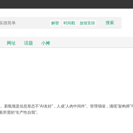
搜索
解密
时间戳
放假安排
网址
话题
小摊
。新瓶颈是信息形态不“AI友好”，人成“人肉中间件”。管理塌缩，涌现“架构师”
创新所需的“生产性自我”。