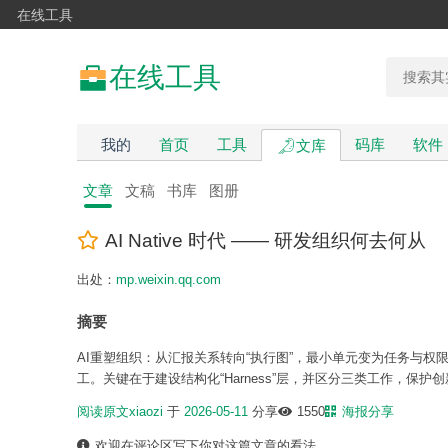
在线工具
在线工具
我的
首页
工具
码库
软件
文库
文章
文稿
书库
图册
AI Native 时代 —— 研发组织何去何从
出处：
mp.weixin.qq.com
摘要
AI重塑组织：从汇报关系转向“执行图”，最小单元变为任务与权限
工。关键在于建设结构化“Harness”层，并区分三类工作，保护
阅读原文
xiaozi
于
2026-05-11
分享
1550
海报分享
欢迎在评论区写下你对这篇文章的看法。