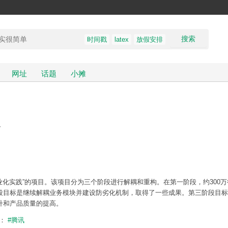
搜索
时间戳
latex
放假安排
网址
话题
小摊
史
业化实践”的项目。该项目分为三个阶段进行解耦和重构。在第一阶段，约300
段目标是继续解耦业务模块并建设防劣化机制，取得了一些成果。第三阶段目标
升和产品质量的提高。
题：
#腾讯