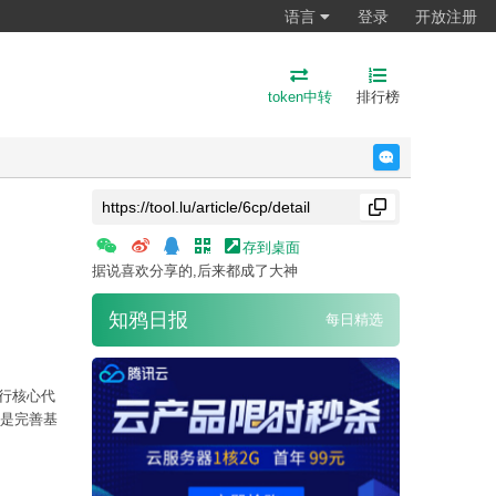
语言
登录
开放注册
token中转
排行榜
反馈
存到桌面
据说喜欢分享的,后来都成了大神
知鸦日报
每日精选
万行核心代
是完善基