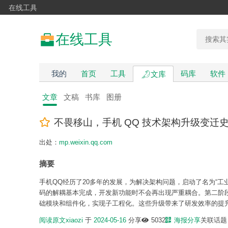
在线工具
在线工具
我的
首页
工具
码库
软件
文库
文章
文稿
书库
图册
不畏移山，手机 QQ 技术架构升级变迁
出处：
mp.weixin.qq.com
摘要
手机QQ经历了20多年的发展，为解决架构问题，启动了名为“工
码的解耦基本完成，开发新功能时不会再出现严重耦合。第二阶
础模块和组件化，实现子工程化。这些升级带来了研发效率的提
阅读原文
xiaozi
于
2024-05-16
分享
5032
海报分享
关联话