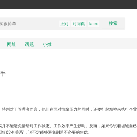
搜索
正则
时间戳
latex
网址
话题
小摊
手
。特别对于管理者而言，他们在面对情绪压力的同时，还要打起精神来执行企业
实并不能避免情绪对工作状态、工作效率产生影响。反而，如果你试着坦诚自己
你们没有关系”，说不定能够避免制造不必要的焦虑。