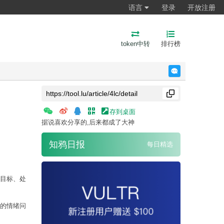
语言
登录
开放注册
token中转
排行榜
反馈
存到桌面
据说喜欢分享的,后来都成了大神
知鸦日报
每日精选
目标、处
的情绪问