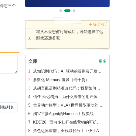
倦怠三个
提交句子
我从不去想何时能成功，既然选择了远
方，那就还远着呢
文库
更多
1
从知识到代码：AI 驱动的端到端开发流水线（下篇）
2
参数化 Memory 漫谈（纯干货）
3
从胡言乱语到精准改代码：我是如何让 AI 读懂老项目的
4
信任-延迟鸿沟：为什么未来的用户体验会刻意变慢
5
世界动作模型：VLA+世界模型驱动的Physical AI 后训练范式跃迁
6
淘宝主播Agent的Harness工程实战
7
KDD'26 | 面向多杠杆在线营销的可扩展、可追踪联合 增量建模
8
角色边界重塑，全栈取代分工：快手AI生产力体系成形