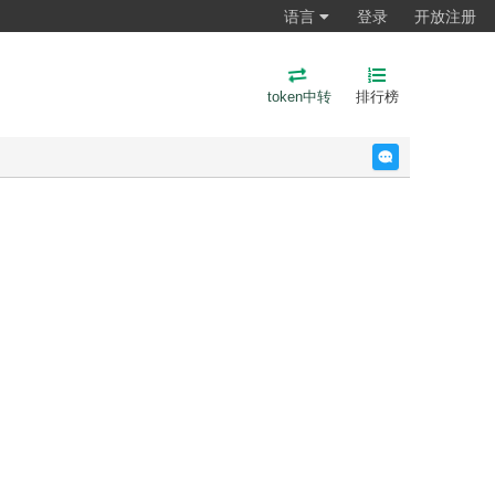
语言
登录
开放注册
token中转
排行榜
反馈