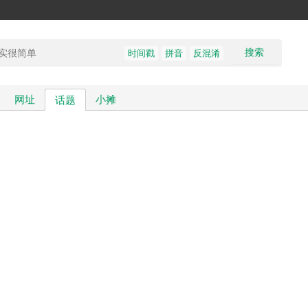
搜索
时间戳
拼音
反混淆
网址
小摊
话题