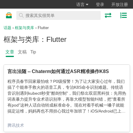
语言
登录
开放注册
话题
›
框架与类库
› Flutter
框架与类库：Flutter
文章
文稿
Tip
言出法随 -- Chaterm如何通过ASR精准操作K8S
程序员春节回家最怕啥？P0级报警！为了让大家安心过年，我们
搞了个能单手救火的语音工具，专治K8S命令识别难题。传统语
音识别遇到kubectl秒变"酷B控制"，我们祭出双层黑科技：先用热
词表暴力提升专业术语识别率，再靠大模型智能纠错，把"查看所
有pod"这种人话自动转成标准命令。现在对着手机喊一嗓子就能
搞定运维，妈妈再也不用担心我过年加班了！iOS/Android已上
架，速来体验~
腾讯技术