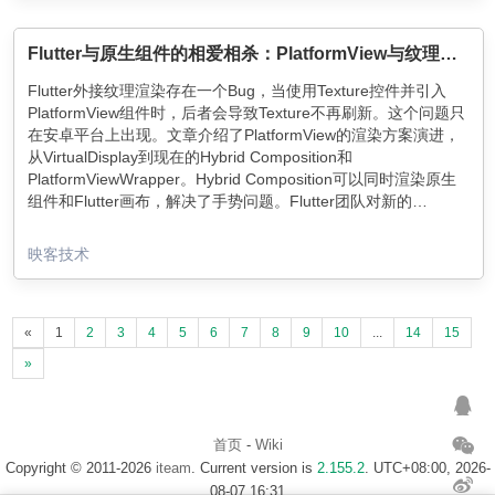
Flutter与原生组件的相爱相杀：PlatformView与纹理渲染原理大揭秘！
Flutter外接纹理渲染存在一个Bug，当使用Texture控件并引入
PlatformView组件时，后者会导致Texture不再刷新。这个问题只
在安卓平台上出现。文章介绍了PlatformView的渲染方案演进，
从VirtualDisplay到现在的Hybrid Composition和
PlatformViewWrapper。Hybrid Composition可以同时渲染原生
组件和Flutter画布，解决了手势问题。Flutter团队对新的
PlatformView实现方案非常有信心，即将退出舞台的Hybrid
Composition渲染方式需要及时适配。对于外接纹理的刷新机
映客技术
制，通过源码得知，当视频渲染完成时，通过Android
SurfaceTexture的OnFrameAvailableListener回调通知c层，但具
体的刷新机制和Bug没有详细说明。根据Debug和
«
nativeMarkTextureFrameAvailable的实现分析，Java层回调正
1
2
3
4
5
6
7
8
9
10
...
14
15
常，问题可能出现在C层逻辑中。
»
首页
-
Wiki
Copyright © 2011-2026
iteam
. Current version is
2.155.2
. UTC+08:00, 2026-
08-07 16:31