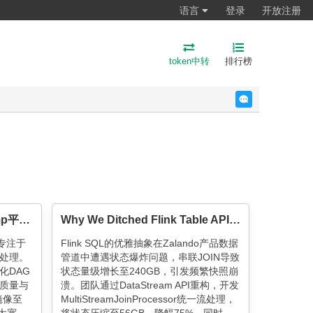
语言
登录
开放注册
token中转
排行榜
反馈
大禹平台：流批一体离线Dump平台的设计与应用
Why We Ditched Flink Table API Joins: Cutting State by 75% with DataStream Unions
专注于
Flink SQL的优雅抽象在Zalando产品数据
处理。
管道中遭遇状态爆炸问题，串联JOIN导致
化DAG
状态量级增长至240GB，引发频繁快照崩
质量与
溃。团队通过DataStream API重构，开发
镜像至
MultiStreamJoinProcessor统一流处理，