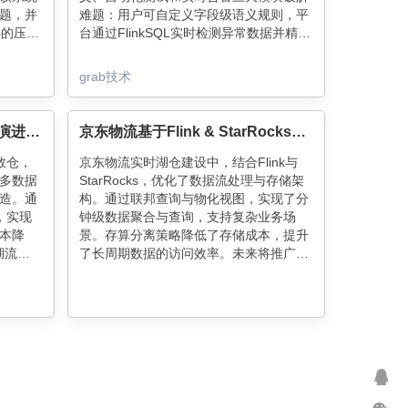
题，并
难题：用户可自定义字段级语义规则，平
件的压缩
台通过FlinkSQL实时检测异常数据并精准
容错性和
定位问题字段，同时结合LLM智能推荐规
丢失。
则降低配置门槛。上线后已守护100+关键
grab技术
数据处
数据流，实现秒级问题拦截。未来将拓展
和分
数据溯源和跨字段校验能力，打造更立体
的数据质量防护网。
Lalamove基于Flink实时湖仓演进之路
京东物流基于Flink & StarRocks的湖仓建设实践
时数仓，
京东物流实时湖仓建设中，结合Flink与
多数据
StarRocks，优化了数据流处理与存储架
造。通
构。通过联邦查询与物化视图，实现了分
性，实现
钟级数据聚合与查询，支持复杂业务场
本降
景。存算分离策略降低了存储成本，提升
湖流融
了长周期数据的访问效率。未来将推广长
能和效
周期数据存储服务，进一步优化数据分析
体验。