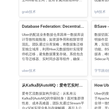
立K8s命名空间，使用专属消费组和存储
线服务层结
路径，1小时稳态测试通过后再发布主应
实现低延
用。该方案无缝集成现有流程，支持
现、版本
grab技术
lyft技术
Kafka/CDC/S3等连接器动态配置，显著
了ML模
降低部署故障率。未来将扩展更多连接器
支持，持续提升实时应用可靠性。
Database Federation: Decentralized and ACL-Compliant Hive™ Databases
Uber的配送业务数据仓库因单一数据库设
数据切面
计导致性能瓶颈，如资源争用和权限管理
明操作层
混乱。团队通过分库策略，将数据集迁移
离，实现
至独立域库，利用Hive元数据指针实现零
功能。B
停机迁移，避免数据重复存储。系统包含
据表，峰
引导迁移器、实时同步器等组件，确保数
Sidec
据一致性和高可用性。最终成功迁移数千
Redi
数据集，节省PB级存储，提升资源管理效
治理效率
uber技术
字节跳动
率。
智能数据
从Kafka到AutoMQ：爱奇艺实时流数据架构演进
爱奇艺流数据架构升级记：从私有云
Uber
Kafka到AutoMQ的华丽转身！面对集群弹
于Apac
性差、成本高难题，团队先通过Stream平
全球一致
台+SDK实现业务与存储解耦，再引入公
处理，平