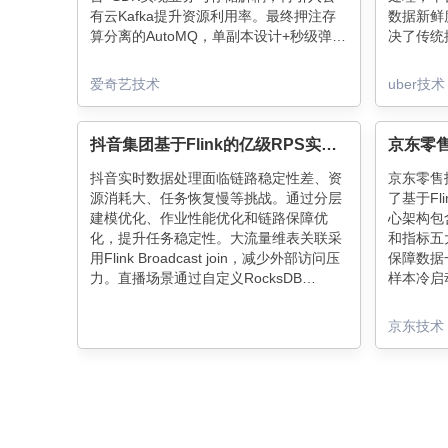
有云Kafka提升资源利用率。最终押注存
数据新鲜
算分离的AutoMQ，单副本设计+秒级弹性
决了传统
让成本直降70%。现在近半流量跑在云
颈，简化
端，未来还要继续扩大AutoMQ版图
还将这一模
爱奇艺技术
uber技术
~（138字）
推动了开
抖音集团基于Flink的亿级RPS实时计算优化实践
抖音实时数据处理面临链路稳定性差、资
京东零售技
源消耗大、任务恢复慢等挑战。通过分层
了基于Fl
建模优化、作业性能优化和链路保障优
心架构包
化，提升任务稳定性。大流量维表关联采
和指标五
用Flink Broadcast join，减少外部访问压
保障数据
力。直播场景通过自定义RocksDB
样本冷启
CompactionFilter实现状态优化，支持30
口机制实
天累计指标。未来将进行通用和个性化场
模块能精
京东技术
景优化，提升整体性能和资源利用率。
效果优化
理PB级
化水平。