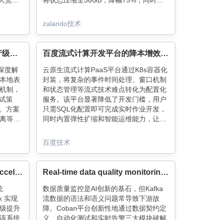
态大宽表
将状态压缩至56GB，降幅75%，同时快
管理，
照时间从11分钟缩短至2.5分钟。手动状
未来将
态管理虽牺牲SQL便捷性，但换来系统稳
zalando技术
化与索
定性和13%成本优化，为高吞吐场景提供
。
了实用解法。
Flink ClickHouse Sink：生产级高可用写入方案
百度流式计算开发平台的降本增效之路
方案深度解
云原生流式计算PaaS平台通过K8s容器化
本地表
封装，将复杂的事件时间处理、窗口机制
机制，
和状态管理等流式技术难点转化为配置化
重试策
服务。该平台显著降低了开发门槛，用户
景。方案
只需SQL化配置即可完成实时作业开发，
离等核
同时内置弹性扩缩和智能运维能力，让资
性保障，
源利用率提升30%以上。目前已在Push业
技术亮
务中实现分钟级迭代，未来将向
百度技术
Serverless方向演进，让实时计算更普
惠。
From Batch to Streaming: Accelerating Data Freshness in Uber’s Data Lake
Real-time data quality monitoring: Kafka stream contracts with syntactic and semantic test
统
数据质量监控是AI创新的基石，但Kafka
nk 实现
流数据的语法和语义问题常导致下游故
级提升
障。Coban平台创新性地通过数据契约定
该系统
义、自动化测试和实时告警三大模块破解