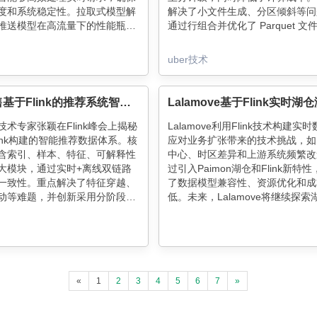
度和系统稳定性。拉取式模型解
解决了小文件生成、分区倾斜等问
推送模型在高流量下的性能瓶
通过行组合并优化了 Parquet 文
了数据重放和优先级控制。Uber
效率。IngestionNext 还增强了
型贡献给OpenSearch项目，
自动化管理，确保在故障时数据不
uber技术
源社区的发展。
未来，Uber 计划进一步扩展实时
理能力，以支持端到端的实时洞察
析。
京东零售基于Flink的推荐系统智能数据体系
术专家张颖在Flink峰会上揭秘
Lalamove利用Flink技术构建实
ink构建的智能推荐数据体系。核
应对业务扩张带来的技术挑战，如
含索引、样本、特征、可解释性
中心、时区差异和上游系统频繁改
大模块，通过实时+离线双链路
过引入Paimon湖仓和Flink新特
一致性。重点解决了特征穿越、
了数据模型兼容性、资源优化和成
动等难题，并创新采用分阶段窗
低。未来，Lalamove将继续探索
现秒级实时样本拼接。可解释性
合技术，进一步提升实时数仓的性
准追踪推荐全链路决策过程，为
率。
提供数据支撑。整个体系日均处
数据，显著提升了推荐系统的智能
«
1
2
3
4
5
6
7
»