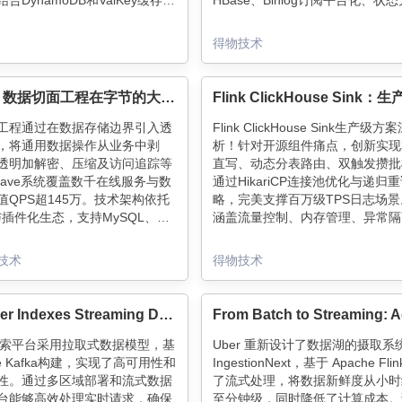
合DynamoDB和ValKey缓存，
HBase、Binlog订阅平台化、状
迟特征检索。系统还支持特征发
消除反查等，支持任务复用与分层
控制和数据质量管理，显著提升
显著加速数据处理与Dump流程。
得物技术
型的开发效率和用户体验。
持续增强算子体系与性能优化，深
引平台的协同，释放更多业务价值
BSave - 数据切面工程在字节的大规模实践
工程通过在数据存储边界引入透
Flink ClickHouse Sink生产级
，将通用数据操作从业务中剥
析！针对开源组件痛点，创新实现
透明加解密、压缩及访问追踪等
直写、动态分表路由、双触发攒批
Save系统覆盖数千在线服务与数
通过HikariCP连接池优化与递归
值QPS超145万。技术架构依托
略，完美支撑百万级TPS日志场
ar与插件化生态，支持MySQL、
涵盖流量控制、内存管理、异常隔
s等协议解析与请求改写，提升数据
心设计，配合Checkpoint强一致
与安全性。未来将探索AI驱动的
为实时数仓提供高可靠写入能力。
技术
得物技术
访问与统一语义层。
点层层拆解，最佳实践一目了然！
How Uber Indexes Streaming Data with Pull-Based Ingestion in OpenSearch™
的搜索平台采用拉取式数据模型，基
Uber 重新设计了数据湖的摄取系
he Kafka构建，实现了高可用性和
IngestionNext，基于 Apache Fli
性。通过多区域部署和流式数据
了流式处理，将数据新鲜度从小时
台能够高效处理实时请求，确保
至分钟级，同时降低了计算成本。