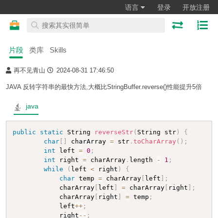
语言
登录
开放注册
片段
类库
Skills
再不见青山
2024-08-31 17:46:50
JAVA 反转字符串的最快方法,大概比StringBuffer.reverse()性能提升5倍
java
public
static
 String 
reverseStr
(
String str
)
{
char
[
]
 charArray 
=
 str
.
toCharArray
(
)
;
int
 left 
=
0
;
int
 right 
=
 charArray
.
length 
-
1
;
while
(
left 
<
 right
)
{
char
 temp 
=
 charArray
[
left
]
;
            charArray
[
left
]
=
 charArray
[
right
]
;
            charArray
[
right
]
=
 temp
;
            left
++
;
            right
--
;