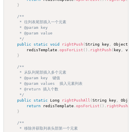
}
/**

     * 往列表尾部插入一个元素

     * @param key

     * @param value

     */
public
static
void
rightPush
(
String key
,
 Object 
        redisTemplate
.
opsForList
(
)
.
rightPush
(
key
,
 va
}
/**

     * 从队列尾部插入多个元素

     * @param key  键值

     * @param values  插入元素列表

     * @return 插入个数

     */
public
static
 Long 
rightPushAll
(
String key
,
 Obje
return
 redisTemplate
.
opsForList
(
)
.
rightPushA
}
/**

     * 移除并获取列表头部第一个元素
