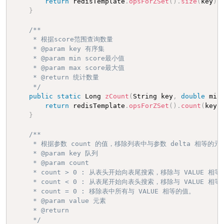
return
 redisTemplate
.
opsForZSet
(
)
.
size
(
key
)
;
}
/**

     * 根据score范围查询数量

     * @param key 有序集

     * @param min score最小值

     * @param max score最大值

     * @return 统计数量

     */
public
static
 Long 
zCount
(
String key
,
double
 min
return
 redisTemplate
.
opsForZSet
(
)
.
count
(
key
,
}
/**

     * 根据参数 count 的值，移除列表中与参数 delta 相等的元素
     * @param key 队列

     * @param count

     * count > 0 : 从表头开始向表尾搜索，移除与 VALUE 相等
     * count < 0 : 从表尾开始向表头搜索，移除与 VALUE 相
     * count = 0 : 移除表中所有与 VALUE 相等的值。

     * @param value 元素

     * @return

     */