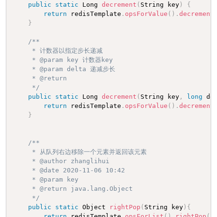
public
static
 Long 
decrement
(
String key
)
{
return
 redisTemplate
.
opsForValue
(
)
.
decrement
}
/**

     * 计数器以指定步长递减

     * @param key 计数器key

     * @param delta 递减步长

     * @return

     */
public
static
 Long 
decrement
(
String key
,
long
 de
return
 redisTemplate
.
opsForValue
(
)
.
decrement
}
/**

     * 从队列右边移除一个元素并返回该元素

     * @author zhanglihui

     * @date 2020-11-06 10:42

     * @param key

     * @return java.lang.Object

     */
public
static
 Object 
rightPop
(
String key
)
{
return
 redisTemplate
.
opsForList
(
)
.
rightPop
(
k