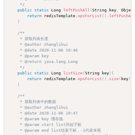
     */
public
static
 Long 
leftPushAll
(
String key
,
 Objec
return
 redisTemplate
.
opsForList
(
)
.
leftPushAl
}
/**

     * 获取列表长度

     * @author zhanglihui

     * @date 2020-11-06 10:46

     * @param key

     * @return java.lang.Long

     */
public
static
 Long 
listSize
(
String key
)
{
return
 redisTemplate
.
opsForList
(
)
.
size
(
key
)
;
}
/**

     * 获取列表中的数据

     * @author zhanglihui

     * @date 2020-11-06 10:47

     * @param key 缓存值

     * @param start list开始下标

     * @param end list结束下标，-1代表末尾
