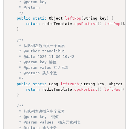
     * @param key

     * @return

     */
public
static
 Object 
leftPop
(
String key
)
{
return
 redisTemplate
.
opsForList
(
)
.
leftPop
(
ke
}
/**

     * 从队列左边插入一个元素

     * @author zhanglihui

     * @date 2020-11-06 10:42

     * @param key 键值

     * @param value 插入元素

     * @return 插入个数

     */
public
static
 Long 
leftPush
(
String key
,
 Object v
return
 redisTemplate
.
opsForList
(
)
.
leftPush
(
k
}
/**

     * 从队列左边插入多个元素

     * @param key  键值

     * @param values  插入元素列表

     * @return 插入个数
