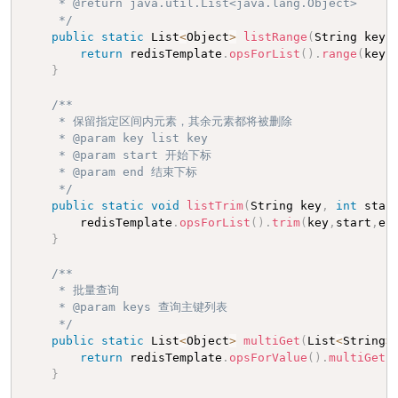
     * @return java.util.List<java.lang.Object>

     */
public
static
 List
<
Object
>
listRange
(
String key
,
return
 redisTemplate
.
opsForList
(
)
.
range
(
key
,
}
/**

     * 保留指定区间内元素，其余元素都将被删除

     * @param key list key

     * @param start 开始下标

     * @param end 结束下标

     */
public
static
void
listTrim
(
String key
,
int
 star
        redisTemplate
.
opsForList
(
)
.
trim
(
key
,
start
,
en
}
/**

     * 批量查询

     * @param keys 查询主键列表

     */
public
static
 List
<
Object
>
multiGet
(
List
<
String
>
return
 redisTemplate
.
opsForValue
(
)
.
multiGet
(
}