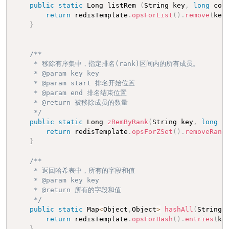
public
static
 Long listRem 
(
String key
,
long
 cou
return
 redisTemplate
.
opsForList
(
)
.
remove
(
key
}
/**

     * 移除有序集中，指定排名(rank)区间内的所有成员。

     * @param key key

     * @param start 排名开始位置

     * @param end 排名结束位置

     * @return 被移除成员的数量

     */
public
static
 Long 
zRemByRank
(
String key
,
long
 s
return
 redisTemplate
.
opsForZSet
(
)
.
removeRang
}
/**

     * 返回哈希表中，所有的字段和值

     * @param key key

     * @return 所有的字段和值

     */
public
static
 Map
<
Object
,
Object
>
hashAll
(
String 
return
 redisTemplate
.
opsForHash
(
)
.
entries
(
ke
}