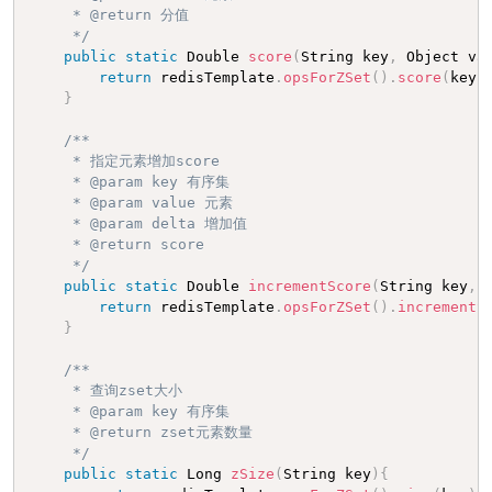
     * @return 分值

     */
public
static
 Double 
score
(
String key
,
 Object va
return
 redisTemplate
.
opsForZSet
(
)
.
score
(
key
,
}
/**

     * 指定元素增加score

     * @param key 有序集

     * @param value 元素

     * @param delta 增加值

     * @return score

     */
public
static
 Double 
incrementScore
(
String key
,
 
return
 redisTemplate
.
opsForZSet
(
)
.
incrementS
}
/**

     * 查询zset大小

     * @param key 有序集

     * @return zset元素数量

     */
public
static
 Long 
zSize
(
String key
)
{