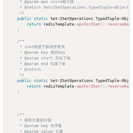
     * @param max score最大值

     * @return Set<ZSetOperations.TypedTuple<Object>>
     */
public
static
 Set
<
ZSetOperations
.
TypedTuple
<
Obje
return
 redisTemplate
.
opsForZSet
(
)
.
reverseRan
}
/**

     * zset根据下标倒序查询

     * @param key 缓存key

     * @param start 开始下标

     * @param end 结束下标

     * @return

     */
public
static
 Set
<
ZSetOperations
.
TypedTuple
<
Obje
return
 redisTemplate
.
opsForZSet
(
)
.
reverseRan
}
/**

     * 获取元素的分值

     * @param key 有序集

     * @param value 元素
