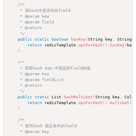
/**

     * 该hash中是否存在field

     * @param key

     * @param field

     * @return

     */
public
static
boolean
hasKey
(
String key
,
 String 
return
 redisTemplate
.
opsForHash
(
)
.
hasKey
(
key
}
/**

     * 获取hash key 中指定的field的值

     * @param key

     * @param fieldList

     * @return

     */
public
static
 List 
hashMultiGet
(
String key
,
 Coll
return
 redisTemplate
.
opsForHash
(
)
.
multiGet
(
k
}
/**

     * 迭代hash 指定条件的field

     * @param key
