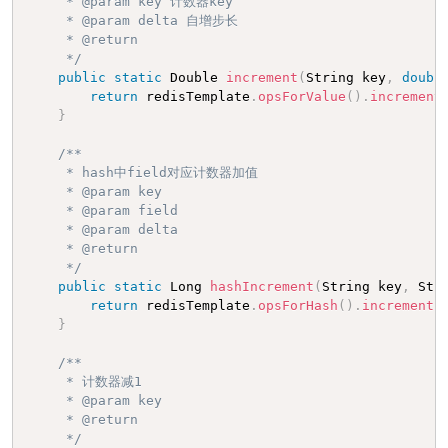
     * @param key 计数器key

     * @param delta 自增步长

     * @return

     */
public
static
 Double 
increment
(
String key
,
doubl
return
 redisTemplate
.
opsForValue
(
)
.
increment
}
/**

     * hash中field对应计数器加值

     * @param key

     * @param field

     * @param delta

     * @return

     */
public
static
 Long 
hashIncrement
(
String key
,
 Str
return
 redisTemplate
.
opsForHash
(
)
.
increment
(
}
/**

     * 计数器减1

     * @param key

     * @return

     */