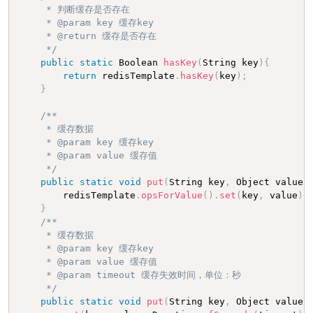
     * 判断缓存是否存在

     * @param key 缓存key

     * @return 缓存是否存在

     */
public
static
 Boolean 
hasKey
(
String key
)
{
return
 redisTemplate
.
hasKey
(
key
)
;
}
/**

     * 缓存数据

     * @param key 缓存key

     * @param value 缓存值

     */
public
static
void
put
(
String key
,
 Object value
)
        redisTemplate
.
opsForValue
(
)
.
set
(
key
,
 value
)
;
}
/**

     * 缓存数据

     * @param key 缓存key

     * @param value 缓存值

     * @param timeout 缓存失效时间，单位：秒

     */
public
static
void
put
(
String key
,
 Object value
,