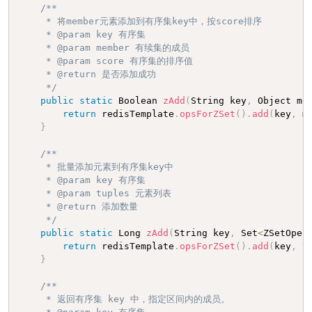
/**

     * 将member元素添加到有序集key中，按score排序

     * @param key 有序集

     * @param member 有续集的成员

     * @param score 有序集的排序值

     * @return 是否添加成功

     */
public
static
 Boolean 
zAdd
(
String key
,
 Object me
return
 redisTemplate
.
opsForZSet
(
)
.
add
(
key
,
 m
}
/**

     * 批量添加元素到有序集key中

     * @param key 有序集

     * @param tuples 元素列表

     * @return 添加数量

     */
public
static
 Long 
zAdd
(
String key
,
 Set
<
ZSetOper
return
 redisTemplate
.
opsForZSet
(
)
.
add
(
key
,
 t
}
/**

     * 返回有序集 key 中，指定区间内的成员。
