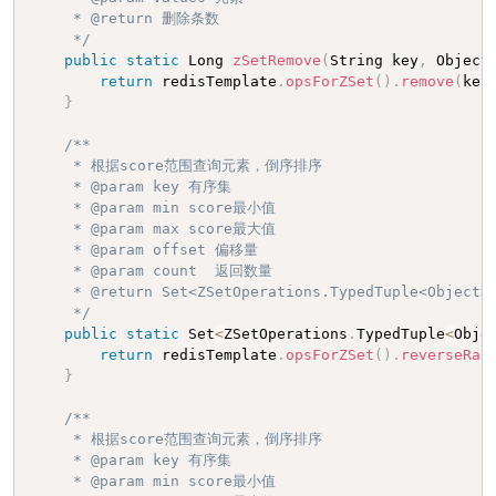
     * @return 删除条数

     */
public
static
 Long 
zSetRemove
(
String key
,
 Object
return
 redisTemplate
.
opsForZSet
(
)
.
remove
(
key
}
/**

     * 根据score范围查询元素，倒序排序

     * @param key 有序集

     * @param min score最小值

     * @param max score最大值

     * @param offset 偏移量

     * @param count  返回数量

     * @return Set<ZSetOperations.TypedTuple<Object>>
     */
public
static
 Set
<
ZSetOperations
.
TypedTuple
<
Obje
return
 redisTemplate
.
opsForZSet
(
)
.
reverseRan
}
/**

     * 根据score范围查询元素，倒序排序

     * @param key 有序集

     * @param min score最小值
