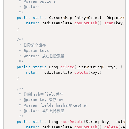
     * @param options

     * @return

     */
public
static
 Cursor
<
Map
.
Entry
<
Object
,
 Object
>>
return
 redisTemplate
.
opsForHash
(
)
.
scan
(
key
,
 
}
/**

     * 删除多个缓存

     * @param keys

     * @return 成功删除数量

     */
public
static
 Long 
delete
(
List
<
String
>
 keys
)
{
return
 redisTemplate
.
delete
(
keys
)
;
}
/**

     * 删除hash中field缓存

     * @param key 缓存key

     * @param fields hash表的key列表

     * @return 成功删除数量

     */
public
static
 Long 
hashDelete
(
String key
,
 List
<
S
return
 redisTemplate
.
opsForHash
(
)
.
delete
(
key