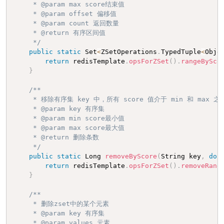
     * @param max score结束值

     * @param offset 偏移值

     * @param count 返回数量

     * @return 有序区间值

     */
public
static
 Set
<
ZSetOperations
.
TypedTuple
<
Obje
return
 redisTemplate
.
opsForZSet
(
)
.
rangeBySco
}
/**

     * 移除有序集 key 中，所有 score 值介于 min 和 max 之间
     * @param key 有序集

     * @param min score最小值

     * @param max score最大值

     * @return 删除条数

     */
public
static
 Long 
removeByScore
(
String key
,
dou
return
 redisTemplate
.
opsForZSet
(
)
.
removeRang
}
/**

     * 删除zset中的某个元素

     * @param key 有序集

     * @param values 元素
