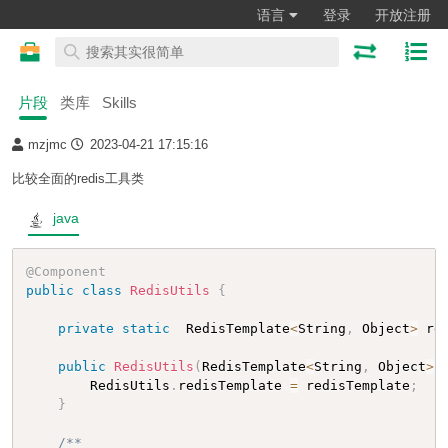
语言
登录
开放注册
片段
类库
Skills
mzjmc
2023-04-21 17:15:16
比较全面的redis工具类
java
@Component
public
class
RedisUtils
{
private
static
  RedisTemplate
<
String
,
 Object
>
 re
public
RedisUtils
(
RedisTemplate
<
String
,
 Object
>
 
        RedisUtils
.
redisTemplate 
=
 redisTemplate
;
}
/**
