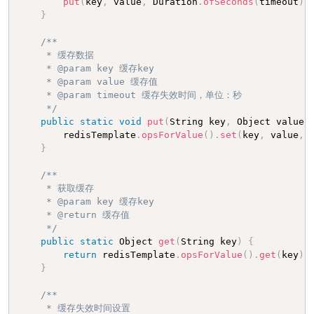
put
(
key
,
 value
,
 Duration
.
ofSeconds
(
timeout
)
)
}
/**

     * 缓存数据

     * @param key 缓存key

     * @param value 缓存值

     * @param timeout 缓存失效时间，单位：秒

     */
public
static
void
put
(
String key
,
 Object value
,
        redisTemplate
.
opsForValue
(
)
.
set
(
key
,
 value
,
 
}
/**

     * 获取缓存

     * @param key 缓存key

     * @return 缓存值

     */
public
static
 Object 
get
(
String key
)
{
return
 redisTemplate
.
opsForValue
(
)
.
get
(
key
)
;
}
/**

     * 缓存失效时间设置
