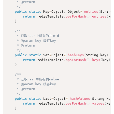
     * @return

     */
public
static
 Map
<
Object
,
 Object
>
entries
(
String
return
 redisTemplate
.
opsForHash
(
)
.
entries
(
ke
}
/**

     * 获取hash中所有的field

     * @param key 缓存key

     * @return

     */
public
static
 Set
<
Object
>
hashKeys
(
String key
)
{
return
 redisTemplate
.
opsForHash
(
)
.
keys
(
key
)
;
}
/**

     * 获取hash中所有的value

     * @param key 缓存key

     * @return

     */
public
static
 List
<
Object
>
hashValues
(
String key
return
 redisTemplate
.
opsForHash
(
)
.
values
(
key
}