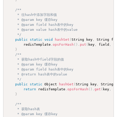
/**

     * 往hash中添加字段和值

     * @param key 缓存key

     * @param field hash表中的key

     * @param value hash表中的value

     */
public
static
void
hashSet
(
String key
,
 String fi
        redisTemplate
.
opsForHash
(
)
.
put
(
key
,
 field
,
 v
}
/**

     * 获取hash中field字段的值

     * @param key 缓存key

     * @param field hash表中的key

     * @return hash表中的value

     */
public
static
 Object 
hashGet
(
String key
,
 String 
return
 redisTemplate
.
opsForHash
(
)
.
get
(
key
,
 f
}
/**

     * 获取hash表

     * @param key 缓存key
