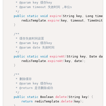
     * @param key 缓存key

     * @param timeout 失效时间 ,单位s

     */
public
static
void
expire
(
String key
,
 Long timeo
        redisTemplate
.
expire
(
key
,
 timeout
,
 TimeUnit
.
}
/**

     * 缓存失效时间设置

     * @param key 缓存key

     * @param date 失效时间

     */
public
static
void
expireAt
(
String key
,
 Date dat
        redisTemplate
.
expireAt
(
key
,
 date
)
;
}
/**

     * 删除缓存

     * @param key 缓存key

     * @return 是否删除成功

     */
public
static
 Boolean 
delete
(
String key
)
{
return
 redisTemplate
.
delete
(
key
)
;
}