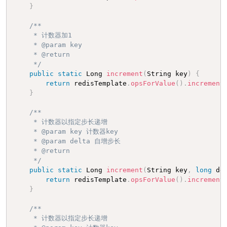
}
/**

     * 计数器加1

     * @param key

     * @return

     */
public
static
 Long 
increment
(
String key
)
{
return
 redisTemplate
.
opsForValue
(
)
.
increment
}
/**

     * 计数器以指定步长递增

     * @param key 计数器key

     * @param delta 自增步长

     * @return

     */
public
static
 Long 
increment
(
String key
,
long
 de
return
 redisTemplate
.
opsForValue
(
)
.
increment
}
/**

     * 计数器以指定步长递增
