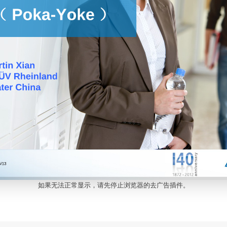
如果无法正常显示，请先停止浏览器的去广告插件。