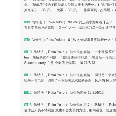
识。 “挑战者”号的宇航员是人类航天事业的先驱。让我们记住这些名
麦克奈尔（ 35 岁）、鬼冢（ 39 岁）、 格里高利 · 杰维斯（ 41
8
. 防错法（ Poka-Yoke ） 99.9% 的正确率意味
万起支票帐户的错误！  一个人一生出现三万二千次心跳异常！  
9
. 防错法（ Poka-Yoke ） 0.1% 的错误率又意味着什么？ 9 2
10
. 防错法（ Poka-Yoke ） 防错法的精髓： 一
team 来解决这个问题 ，问题最终获得解决！ 在最后一
Success story 在整 个集团中分享。 10 21/5/13
11
. 防错法（ Poka-Yoke ） 防错法的精髓： 同
找来一台电扇，调整了一下距离流水线的距离，风扇的 风正好可以
12
. 防错法（ Poka-Yoke ） 防错法简介 12 21/5/13
13
. 防错法（ Poka-Yoke ） 防错法的定义： 防错法
使作业人员不特别注 意也不会失误的方法，换句话说，就连傻子都不