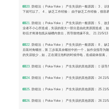
20
. 防错法（ Poka-Yoke ） 产生失误的一般原因
下就可以了。 4 、缺乏工作经验： 由于缺乏工作经验，很容易产
21
. 防错法（ Poka-Yoke ） 产生失误的一般原因
业者不小心所造成，失误的很大一部分是由此类原因造成 ，如晚
秒后才将漆包线从锡槽内拿出，而导致绝缘不良。 21 21/5/13
22
. 防错法（ Poka-Yoke ） 产生失误的一般原因
后装对角螺丝，第 三步装其余螺丝中的一个，如作业指导为随
的失误较少，如，正在灌注泡料的时候停电，造成箱体假满 。 22 
23
. 防错法（ Poka-Yoke ） 产生失误的其他原因：  误
24
. 防错法（ Poka-Yoke ） 产生失误的其他原因： 24 21/5
25
. 防错法（ Poka-Yoke ） 产生失误的其他原因： 25 21/5
26
. 防错法（ Poka-Yoke ） 产生失误的其他原因： 26 21/5