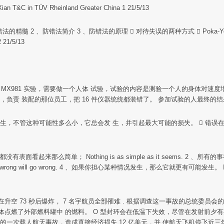
T&C in TÜV Rheinland Greater China 1 21/5/13
 防错法的精髓 2 、防错法简介 3 、防错法的原理  对待失误的两种方式  Poka-Y
1/5/13
美国空军进行 MX981 实验，需要做一个人体 试验，试验的内容是测验一个人的身体对
配的那位员工，把 16 件仪器统统都装错了。 参加试验的人最终的结果显而易见 ..
坏事有可能发生，不管这种可能性多么小，它总会发 生，并引起最大可能的损失。  
看起来那么简单； Nothing is as simple as it seems. 2 、所有的事都会比你预
rong will go wrong. 4 、如果你担心某种情况发生，那么它就更有可能发生。 If you are wo
 日，“挑战者”号在升空 73 秒后爆炸， 7 名宇航员全部罹难 . 根据调查这一事故的
点燃了外部燃料罐中 的燃料。 O 型封环会在低温下失效，尽管在发射前夕
的一次载人航天事故，造成直接经济损失 12 亿美元，并 使航天飞机停飞近