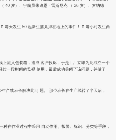
0 岁）、宇航员朱迪恩 · 雷斯尼克 （ 36 岁）、罗纳德 ·
！  每天发生 50 起新生婴儿掉在地上的事件！  每小时发生两
从流水线上流入包装箱，造成 客户投诉，于是工厂立即为此成立一个
，经过一段时间的监视 使用，最后成功关闭了该问题，并做了
马命令生产线班长解决此问 题。 那位班长在生产线转了半天后，
以防止。是一种在作业过程中采用 自动作用、报警、标识、分类等手段，