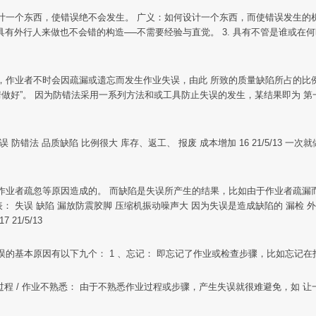
：如何设计一个东西，使错误绝不会发生。 广义：如何设计一个东西，而使错误发生的
 具有外行人来做也不会错的构造──不需要经验与直觉。 3. 具有不管是谁或在
在作业过程中，作业者不时会因疏漏或遗忘而发生作业失误，由此 所致的质量缺陷所占
情做好”。 因为防错法采用一系列方法和或工具防止失误的发生，某结果即为 第
作业失误 防错法 品质缺陷 比例很大 库存、返工、 报废 成本增加 16 21/5/13
失误是由于作业者疏忽等原因造成的。 而缺陷是失误所产生的结果，比如由于作业者疏
： 失误 缺陷 漏放防震胶脚 压缩机振动噪声大 因为失误是造成缺陷的 漏检 
1/5/13
产生失误的基本原因有以下九个： 1 、忘记： 即忘记了作业或检查步骤，比如忘记在打中
 2 、对过程 / 作业不熟悉： 由于不熟悉作业过程或步骤，产生失误就很难避免