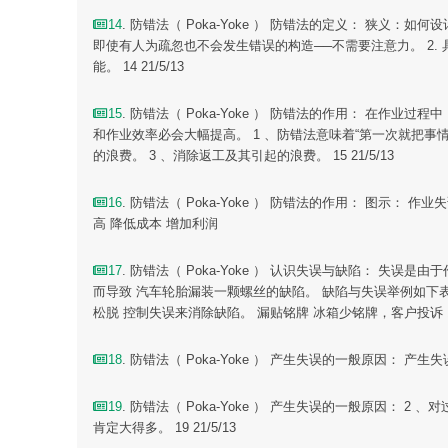
14
. 防错法（ Poka-Yoke ） 防错法的定义： 狭义
即使有人为疏忽也不会发生错误的构造──不需要注意力。 2.
能。 14 21/5/13
15
. 防错法（ Poka-Yoke ） 防错法的作用： 
和作业效率必会大幅提高。 1 、防错法意味着“第一次就把事
的浪费。 3 、消除返工及其引起的浪费。 15 21/5/13
16
. 防错法（ Poka-Yoke ） 防错法的作用： 图示： 
高 降低成本 增加利润
17
. 防错法（ Poka-Yoke ） 认识失误与缺陷： 
而导致 汽车轮胎漏装一颗螺丝的缺陷。 缺陷与失误举例如下表
松脱 控制失误来消除缺陷。 漏贴铭牌 冰箱少铭牌，客户投诉 17 2
18
. 防错法（ Poka-Yoke ） 产生失误的一般原因： 
19
. 防错法（ Poka-Yoke ） 产生失误的一般原因：
肯定大得多。 19 21/5/13