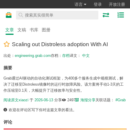
语言
登录
开放注册
文章
文稿
书库
图册
Scaling out Distroless adoption With AI
出处：
engineering.grab.com
存档：
存档
译文：
中文
摘要
Grab通过AI驱动的自动化测试框架，为400多个服务生成中规模测试，解
决了迁移至Distroless镜像时的运行时故障风险。该方案将手动1-3天的工
作压缩至0.1天，大幅提升了迁移效率与安全性。
阅读原文
xiaozi
于
2026-06-13
分享
2497
海报分享
关联话题：
#Grab
欢迎在评论区写下你对这篇文章的看法。
评论